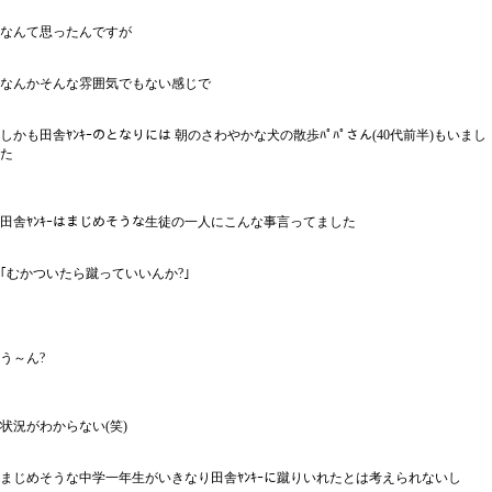
なんて思ったんですが
なんかそんな雰囲気でもない感じで
しかも田舎ﾔﾝｷｰのとなりには 朝のさわやかな犬の散歩ﾊﾟﾊﾟさん(40代前半)もいまし
た
田舎ﾔﾝｷｰはまじめそうな生徒の一人にこんな事言ってました
｢むかついたら蹴っていいんか?｣
う～ん?
状況がわからない(笑)
まじめそうな中学一年生がいきなり田舎ﾔﾝｷｰに蹴りいれたとは考えられないし