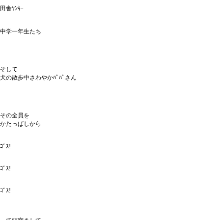
田舎ﾔﾝｷｰ
中学一年生たち
そして
犬の散歩中さわやかﾊﾟﾊﾟさん
その全員を
かたっぱしから
ｺﾞｽ!
ｺﾞｽ!
ｺﾞｽ!