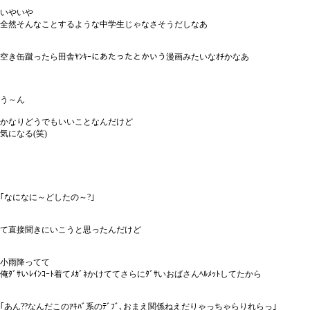
いやいや
全然そんなことするような中学生じゃなさそうだしなあ
空き缶蹴ったら田舎ﾔﾝｷｰにあたったとかいう漫画みたいなｵﾁかなあ
う～ん
かなりどうでもいいことなんだけど
気になる(笑)
｢なになに～どしたの～?｣
て直接聞きにいこうと思ったんだけど
小雨降ってて
俺ﾀﾞｻいﾚｲﾝｺｰﾄ着てﾒｶﾞﾈかけててさらにﾀﾞｻいおばさんﾍﾙﾒｯﾄしてたから
｢あん??なんだこのｱｷﾊﾞ系のﾃﾞﾌﾞ､おまえ関係ねえだりゃっちゃらりれらっ｣