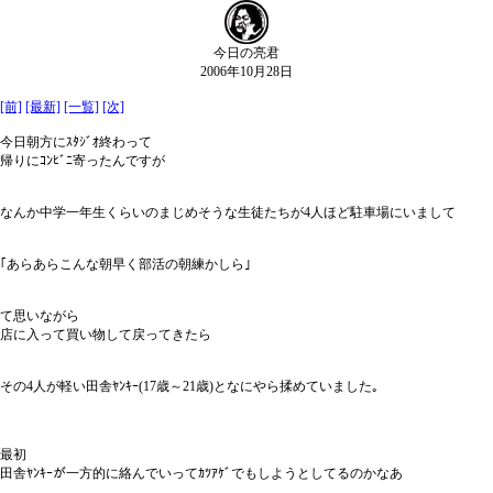
今日の亮君
2006年10月28日
[前]
[最新]
[一覧]
[次]
今日朝方にｽﾀｼﾞｵ終わって
帰りにｺﾝﾋﾞﾆ寄ったんですが
なんか中学一年生くらいのまじめそうな生徒たちが4人ほど駐車場にいまして
｢あらあらこんな朝早く部活の朝練かしら｣
て思いながら
店に入って買い物して戻ってきたら
その4人が軽い田舎ﾔﾝｷｰ(17歳～21歳)となにやら揉めていました｡
最初
田舎ﾔﾝｷｰが一方的に絡んでいってｶﾂｱｹﾞでもしようとしてるのかなあ