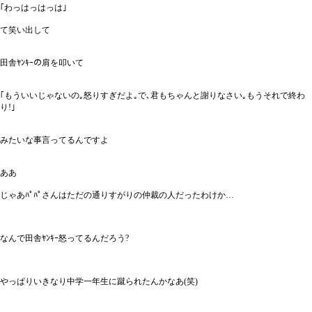
｢わっはっはっは｣
て笑い出して
田舎ﾔﾝｷｰの肩を叩いて
｢もういいじゃないの｡怒りすぎだよ｡で､君もちゃんと謝りなさい｡もうそれで終わ
り!｣
みたいな事言ってるんですよ
ああ
じゃあﾊﾟﾊﾟさんはただの通りすがりの仲裁の人だったわけか…
なんで田舎ﾔﾝｷｰ怒ってるんだろう?
やっぱりいきなり中学一年生に蹴られたんかなあ(笑)