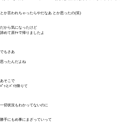
とか言われちゃったらやだなあ とか思ったの(笑)
だから気になったけど
諦めて原ﾁｬで帰りましたよ
でもさあ
思ったんだよね
あそこで
ﾊﾟｯとﾊﾞｲｸ降りて
一切状況もわかってないのに
勝手にもめ事にまざっていって