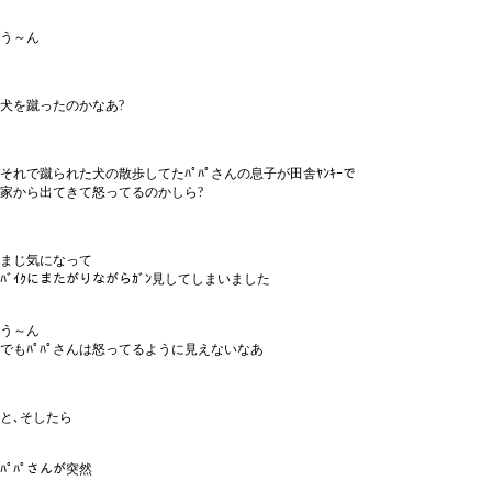
う～ん
犬を蹴ったのかなあ?
それで蹴られた犬の散歩してたﾊﾟﾊﾟさんの息子が田舎ﾔﾝｷｰで
家から出てきて怒ってるのかしら?
まじ気になって
ﾊﾞｲｸにまたがりながらｶﾞﾝ見してしまいました
う～ん
でもﾊﾟﾊﾟさんは怒ってるように見えないなあ
と､そしたら
ﾊﾟﾊﾟさんが突然