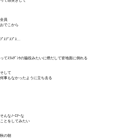
って頭突きして
全員
おでこから
ﾌﾟｽﾌﾟｽﾌﾟｽ…
ってｽﾗﾑﾀﾞﾝｸの脇役みたいに煙だして皆地面に倒れる
そして
何事もなかったように立ち去る
そんなﾉｰｴｱｰな
ことをしてみたい
秋の朝