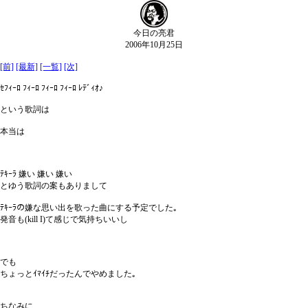
今日の亮君
2006年10月25日
[前]
[最新]
[一覧]
[次]
ｾﾌｨｰﾛ ﾌｨｰﾛ ﾌｨｰﾛ ﾌｨｰﾛ ﾚﾃﾞｨｵ♪
という歌詞は
本当は
ﾃｷｰﾗ 嫌い 嫌い 嫌い
とゆう歌詞の案もありまして
ﾃｷｰﾗの嫌な思い出を歌った曲にする予定でした｡
発音も(kill I)て感じで気持ちいいし
でも
ちょっとｲﾏｲﾁだったんでやめました｡
ちなみに