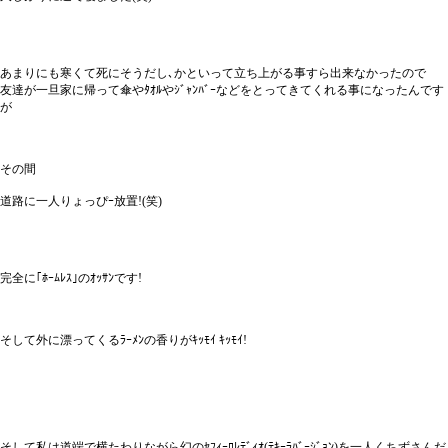
あまりにも寒くて死にそうだし､かといって立ち上がる事すら出来なかったので
友達が一旦家に帰って傘やﾀｵﾙやｼﾞｬﾝﾊﾞｰなどをとってきてくれる事になったんです
が
その間
道路に一人りょっぴｰ放置!(笑)
完全に｢ﾎｰﾑﾚｽ｣のｵｯｻﾝです!
そして外に漂ってくるﾗｰﾒﾝの香りがｷｯﾓｲ ｷｯﾓｲ!
そして私は道端で横たわりながら幻のｾﾌｨｰﾛﾚﾃﾞｨｵ(ﾃｷｰﾗﾊﾞｰｼﾞｮﾝ)を一人くちずさんだ