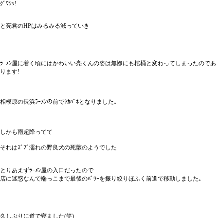
ｸﾞﾜｼｯ!
と亮君のHPはみるみる減っていき
ﾗｰﾒﾝ屋に着く頃にはかわいい亮くんの姿は無惨にも棺桶と変わってしまったのであ
ります!
相模原の長浜ﾗｰﾒﾝの前でｼｶﾊﾞﾈとなりました｡
しかも雨超降ってて
それはｽﾞﾌﾞ濡れの野良犬の死骸のようでした
とりあえずﾗｰﾒﾝ屋の入口だったので
店に迷惑なんで端っこまで最後のﾊﾟﾜｰを振り絞りほふく前進で移動しました｡
久しぶりに道で寝ました(笑)