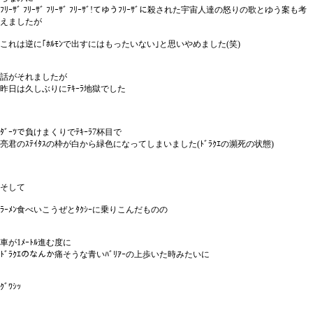
ﾌﾘｰｻﾞ ﾌﾘｰｻﾞ ﾌﾘｰｻﾞ ﾌﾘｰｻﾞ!てゆうﾌﾘｰｻﾞに殺された宇宙人達の怒りの歌とゆう案も考
えましたが
これは逆に｢ﾎﾙﾓﾝで出すにはもったいない｣と思いやめました(笑)
話がそれましたが
昨日は久しぶりにﾃｷｰﾗ地獄でした
ﾀﾞｰﾂで負けまくりでﾃｷｰﾗ7杯目で
亮君のｽﾃｲﾀｽの枠が白から緑色になってしまいました(ﾄﾞﾗｸｴの瀕死の状態)
そして
ﾗｰﾒﾝ食べいこうぜとﾀｸｼｰに乗りこんだものの
車が1ﾒｰﾄﾙ進む度に
ﾄﾞﾗｸｴのなんか痛そうな青いﾊﾞﾘｱｰの上歩いた時みたいに
ｸﾞﾜｼｯ