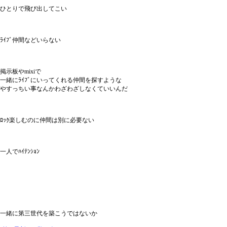
ひとりで飛び出してこい
ﾗｲﾌﾞ仲間などいらない
掲示板やmixiで
一緒にﾗｲﾌﾞにいってくれる仲間を探すような
やすっちい事なんかわざわざしなくていいんだ
ﾛｯｸ楽しむのに仲間は別に必要ない
一人でﾊｲﾃﾝｼｮﾝ
一緒に第三世代を築こうではないか