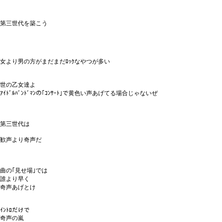
第三世代を築こう
女より男の方がまだまだﾛｯｸなやつが多い
世の乙女達よ
ｱｲﾄﾞﾙﾊﾞﾝﾄﾞﾏﾝの｢ｺﾝｻｰﾄ｣で黄色い声あげてる場合じゃないぜ
第三世代は
歓声より奇声だ
曲の｢見せ場｣では
誰より早く
奇声あげとけ
ｲﾝﾄﾛだけで
奇声の嵐