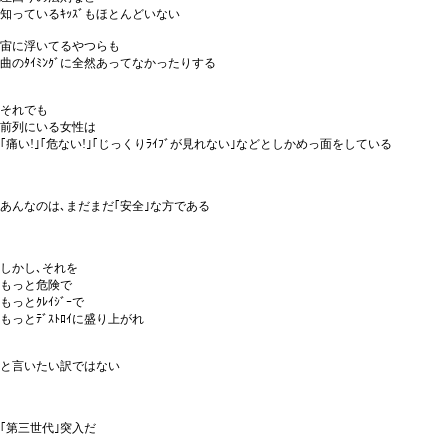
知っているｷｯｽﾞもほとんどいない
宙に浮いてるやつらも
曲のﾀｲﾐﾝｸﾞに全然あってなかったりする
それでも
前列にいる女性は
｢痛い!｣｢危ない!｣｢じっくりﾗｲﾌﾞが見れない｣などとしかめっ面をしている
あんなのは､まだまだ｢安全｣な方である
しかし､それを
もっと危険で
もっとｸﾚｲｼﾞｰで
もっとﾃﾞｽﾄﾛｲに盛り上がれ
と言いたい訳ではない
｢第三世代｣突入だ