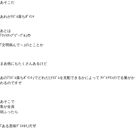
あそこだ
あれがﾘｽﾞﾑ落ちﾎﾟｲﾝﾄ
あとは
｢ﾜｯﾂｱｯﾌﾟﾋﾟｰﾌﾟﾙ｣の
｢文明病んで～｣のとことか
まあ他にもたくさんあるけど
あの｢ﾘｽﾞﾑ落ちﾎﾟｲﾝﾄ｣でどれだけﾘｽﾞﾑを支配できるかによって ｱﾄﾞﾚﾅﾘﾝのでる量がか
わるのですぞ
あそこで
客が全員
頭ふったら
｢ある意味ﾃﾞｽﾄﾛｲ｣だぜ