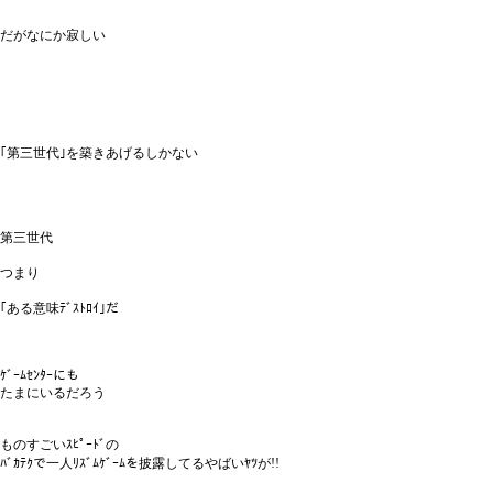
だがなにか寂しい
｢第三世代｣を築きあげるしかない
第三世代
つまり
｢ある意味ﾃﾞｽﾄﾛｲ｣だ
ｹﾞｰﾑｾﾝﾀｰにも
たまにいるだろう
ものすごいｽﾋﾟｰﾄﾞの
ﾊﾞｶﾃｸで一人ﾘｽﾞﾑｹﾞｰﾑを披露してるやばいﾔﾂが!!