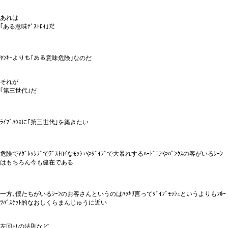
あれは
｢ある意味ﾃﾞｽﾄﾛｲ｣だ
ﾔﾝｷｰよりも｢ある意味危険｣なのだ
それが
｢第三世代｣だ
ﾗｲﾌﾞﾊｳｽに｢第三世代｣を築きたい
危険でｱｸﾞﾚｯｼﾌﾞでﾃﾞｽﾄﾛｲなﾓｯｼｭやﾀﾞｲﾌﾞで大暴れするﾊｰﾄﾞｺｱやﾊﾟﾝｸｽの客がいるｼｰﾝ
はもちろん今も健在である
一方､僕たちがいるｼｰﾝのお客さんというのはﾊｯｷﾘ言ってﾀﾞｲﾌﾞﾓｯｼｭというよりもﾌﾙｰ
ﾂﾊﾞｽｹｯﾄ的なおしくらまんじゅうに近い
左回りの法則など