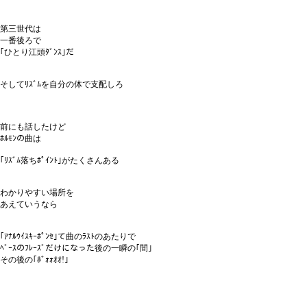
第三世代は
一番後ろで
｢ひとり江頭ﾀﾞﾝｽ｣だ
そしてﾘｽﾞﾑを自分の体で支配しろ
前にも話したけど
ﾎﾙﾓﾝの曲は
｢ﾘｽﾞﾑ落ちﾎﾟｲﾝﾄ｣がたくさんある
わかりやすい場所を
あえていうなら
｢ｱﾅﾙｳｲｽｷｰﾎﾟﾝｾ｣て曲のﾗｽﾄのあたりで
ﾍﾞｰｽのﾌﾚｰｽﾞだけになった後の一瞬の｢間｣
その後の｢ﾎﾞｫｫｵｵ!｣