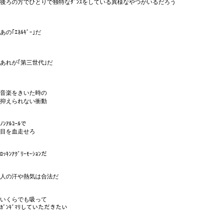
後ろの方でひとりで独特なﾀﾞﾝｽをしている異様なやつがいるだろう
あの｢ｴﾈﾙｷﾞｰ｣だ
あれが｢第三世代｣だ
音楽をきいた時の
抑えられない衝動
ﾉﾝｱﾙｺｰﾙで
目を血走せろ
ﾛｯｷﾝｱｸﾞﾘｰﾓｰｼｮﾝだ
人の汗や熱気は合法だ
いくらでも吸って
ｶﾞﾝｷﾞﾏﾘしていただきたい