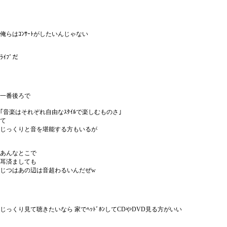
俺らはｺﾝｻｰﾄがしたいんじゃない
ﾗｲﾌﾞだ
一番後ろで
｢音楽はそれぞれ自由なｽﾀｲﾙで楽しむものさ｣
て
じっくりと音を堪能する方もいるが
あんなとこで
耳済ましても
じつはあの辺は音超わるいんだぜw
じっくり見て聴きたいなら 家でﾍｯﾄﾞﾎﾝしてCDやDVD見る方がいい