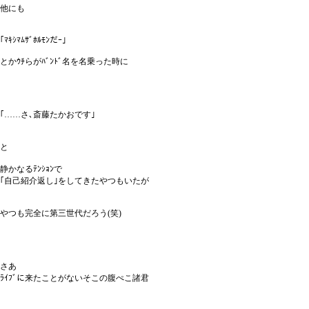
他にも
｢ﾏｷｼﾏﾑｻﾞﾎﾙﾓﾝだｰ｣
とかｳﾁらがﾊﾞﾝﾄﾞ名を名乗った時に
｢……さ､斎藤たかおです｣
と
静かなるﾃﾝｼｮﾝで
｢自己紹介返し｣をしてきたやつもいたが
やつも完全に第三世代だろう(笑)
さあ
ﾗｲﾌﾞに来たことがないそこの腹ぺこ諸君