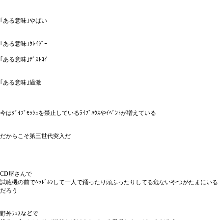
｢ある意味｣やばい
｢ある意味｣ｸﾚｲｼﾞｰ
｢ある意味｣ﾃﾞｽﾄﾛｲ
｢ある意味｣過激
今はﾀﾞｲﾌﾞﾓｯｼｭを禁止しているﾗｲﾌﾞﾊｳｽやｲﾍﾞﾝﾄが増えている
だからこそ第三世代突入だ
CD屋さんで
試聴機の前でﾍｯﾄﾞﾎﾝして一人で踊ったり頭ふったりしてる危ないやつがたまにいる
だろう
野外ﾌｪｽなどで