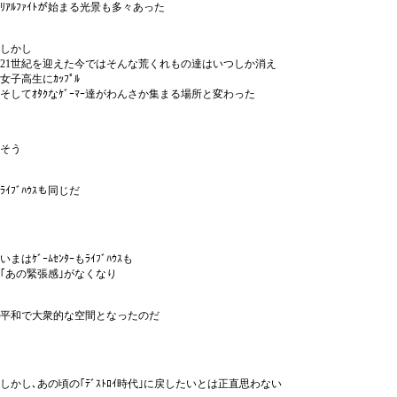
ﾘｱﾙﾌｧｲﾄが始まる光景も多々あった
しかし
21世紀を迎えた今ではそんな荒くれもの達はいつしか消え
女子高生にｶｯﾌﾟﾙ
そしてｵﾀｸなｹﾞｰﾏｰ達がわんさか集まる場所と変わった
そう
ﾗｲﾌﾞﾊｳｽも同じだ
いまはｹﾞｰﾑｾﾝﾀｰもﾗｲﾌﾞﾊｳｽも
｢あの緊張感｣がなくなり
平和で大衆的な空間となったのだ
しかし､あの頃の｢ﾃﾞｽﾄﾛｲ時代｣に戻したいとは正直思わない