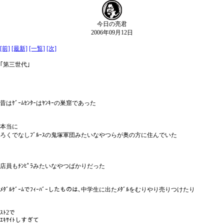
今日の亮君
2006年09月12日
[前]
[最新]
[一覧]
[次]
｢第三世代｣
昔はｹﾞｰﾑｾﾝﾀｰはﾔﾝｷｰの巣窟であった
本当に
ろくでなしﾌﾞﾙｰｽの鬼塚軍団みたいなやつらが奥の方に住んでいた
店員もﾁﾝﾋﾟﾗみたいなやつばかりだった
ﾒﾀﾞﾙｹﾞｰﾑでﾌｨｰﾊﾞｰしたものは､中学生に出たﾒﾀﾞﾙをむりやり売りつけたり
ｽﾄ2で
ｴｷｻｲﾄしすぎて