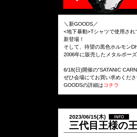
＼新GOODS／
<地下暴動>Tシャツで使用さ
新登場！
そして、待望の黒色ホルモンDhu
2006年に販売したメタルポ
6/18(日)開催の“SATANIC CA
ぜひ会場にてお買い求めくださ
GOODSの詳細は
コチラ
2023/06/15(木)
三代目王様の