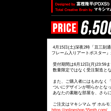
4月15日(土)深夜2時「丑三刻
フレーム入りアートポスター』
受付期間は6月12日(月)23:5
数量限定ではなく受注製造とな
また、ご購入者にはもれなく「MAX
ついにデザインが明らかとな
あなたの素敵な部屋を、さらに
ご注文はマキシマム ザ ホルモン
https://onlineshop.55mth.com/