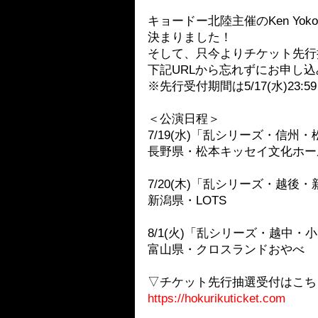
キョードー北陸主催のKen Yok
決まりました！
そして、只今よりチケット先行
下記URLから忘れずにお申し
※先行受付期間は5/17(水)23
＜公演日程＞
7/19(水)「乱シリーズ・信州・松
長野県・松本キッセイ文化ホー
7/20(木)「乱シリーズ・越後・新
新潟県・LOTS
8/1(火)「乱シリーズ・越中・小
富山県・クロスランドおやべ
▽チケット先行抽選受付はこち
https://hokurikuticket.com