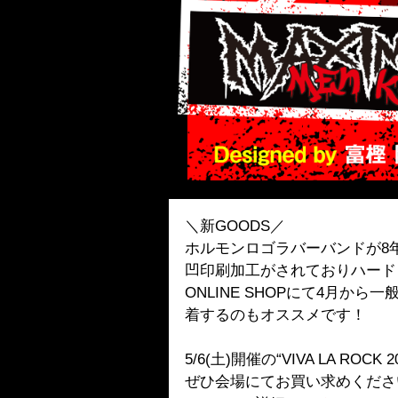
＼新GOODS／
ホルモンロゴラバーバンドが8
凹印刷加工がされておりハード
ONLINE SHOPにて4月
着するのもオススメです！
5/6(土)開催の“VIVA LA ROC
ぜひ会場にてお買い求めくださ