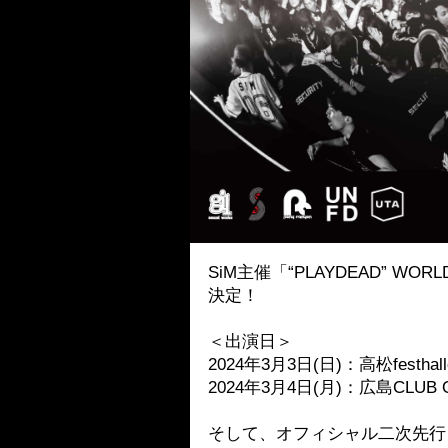
SiM主催「“PLAYDEAD” WOR
決定！
＜出演日＞
2024年3月3日(日)：高松festhall
2024年3月4日(月)：広島CLUB 
そして、オフィシャル二次先行