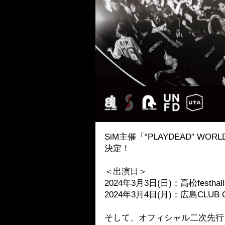
SiM主催「“PLAYDEAD” WOR
決定！
＜出演日＞
2024年3月3日(日)：高松festhall
2024年3月4日(月)：広島CLUB 
そして、オフィシャル二次先行