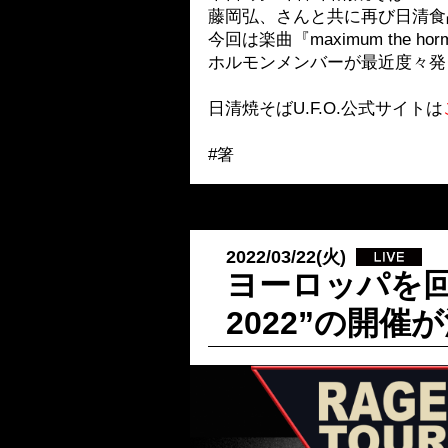
藤岡弘、さんと共に再び日清食
今回は楽曲『maximum the h
ホルモンメンバーが最近度々発
日清焼そばU.F.O.公式サイトは
#箸
2022/03/22(火)
ヨーロッパを回る
2022”の開催