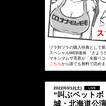
ヅラ対ヅラの購入特典として第
スペシャルWEB漫画 『さよ
マキシマムザ亮君が「全腹ペコ
こちら
から誰でも無料で読めま
2022/03/12(土)
“叫ぶペットボ
城・北海道公