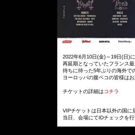
2022年6月10日(金)～19日(日
再延期となっていたフランス最大級
待ちに待った5年ぶりの海外で
ヨーロッパの腹ペコの皆様はお
チケットの詳細は
コチラ
VIPチケットは日本以外の国
当日、会場にてIDチェックを