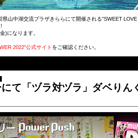
(日)に山梨県山中湖交流プラザきららにて開催される"SWEET LOVE 
！
(金)になります。
HOWER 2022"公式サイト
をご確認ください。
ーにて「ヅラ対ヅラ」ダベりん