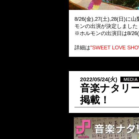
8/26(金),27(土),28
モンの出演が決定しました
※ホルモンの出演日は8/26
詳細は
"SWEET LOVE S
2022/05/24(火)
音楽ナタリ
掲載！