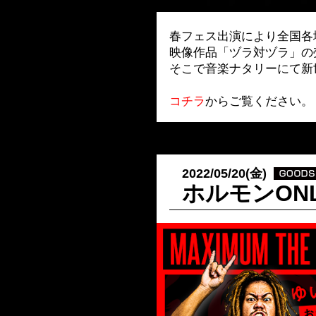
春フェス出演により全国各
映像作品「ヅラ対ヅラ」の
そこで音楽ナタリーにて新
コチラ
からご覧ください。
2022/05/20(金)
ホルモンONL