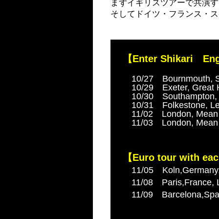
まずイギリスツアーで共演する
そしてドイツ・フランス・ス
【Enter Shikari En
10/27 Bournmouth, So
10/29 Exeter, Great H
10/30 Southampton, G
10/31 Folkestone, Leas
11/02 London, Mean F
11/03 London, Mean F
【Euro tour with ea
11/05 Koln,Germany
11/08 Paris,France,
11/09 Barcelona,Sp