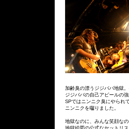
加齢臭の漂うジジババ地獄。
ジジババの自己アピールの強
SPではニンニク臭にやられ
ニンニクを囓りました。
地獄なのに、みんな笑顔なの
地獄絵図の公式なセットリス