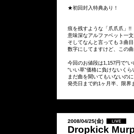
★初回封入特典あり！
痕を残すような「爪爪爪」!!
意味深なアルファベット一文
そしてなんと言っても３曲目
数字にしてますけど、この曲
今回のお値段は1,157円で“
“いい草”価格に負けないくら
まだ曲を聞いてもいないのに
発売日まで約1ヶ月半、限界ま
2008/04/25(金)
Dropkick M