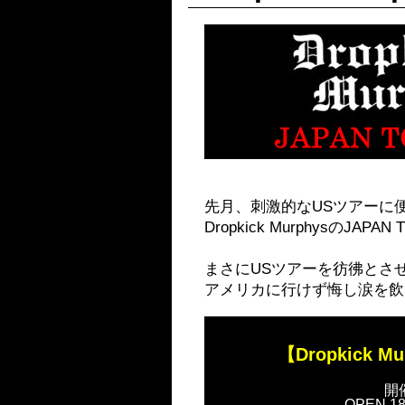
先月、刺激的なUSツアーに
Dropkick MurphysのJ
まさにUSツアーを彷彿とさ
アメリカに行けず悔し涙を飲
【Dropkick M
開催
OPEN 18: