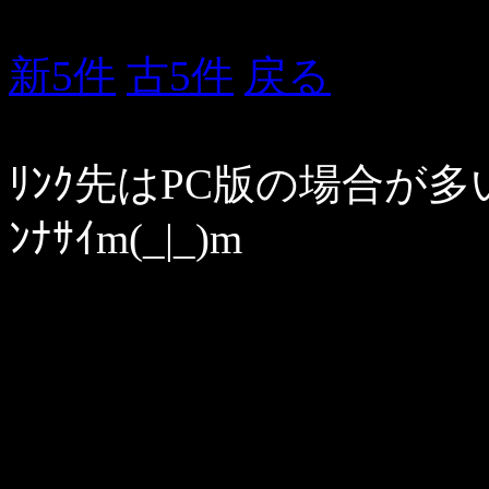
新5件
古5件
戻る
ﾘﾝｸ先はPC版の場合が
ﾝﾅｻｲm(_|_)m