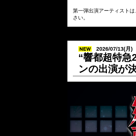
第一弾出演アーティストは
さい。
2026/07/13(月)
“響都超特急20
ンの出演が