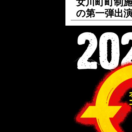
女川町町制施
の第一弾出