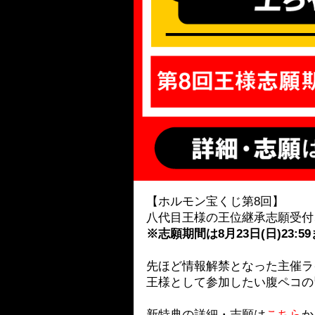
【ホルモン宝くじ第8回】
八代目王様の王位継承志願受付
※志願期間は8月23日(日)23:5
先ほど情報解禁となった主催ラ
王様として参加したい腹ペコの
新特典の詳細・志願は
こちら
か