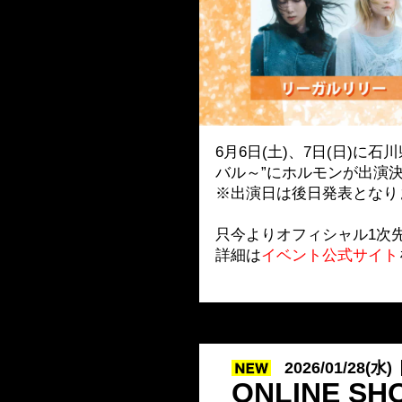
6月6日(土)、7日(日)に
バル～”にホルモンが出演
※出演日は後日発表となり
只今よりオフィシャル1次
詳細は
イベント公式サイト
2026/01/28(水)
ONLINE S