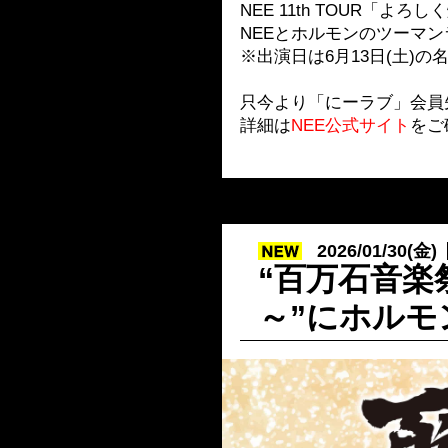
NEE 11th TOUR「よ
NEEとホルモンのツーマ
※出演日は6月13日(土)
只今より「にーラブ」会員
詳細は
NEE公式サイト
をご
2026/01/30(金)
“百万石音楽
～”にホルモ