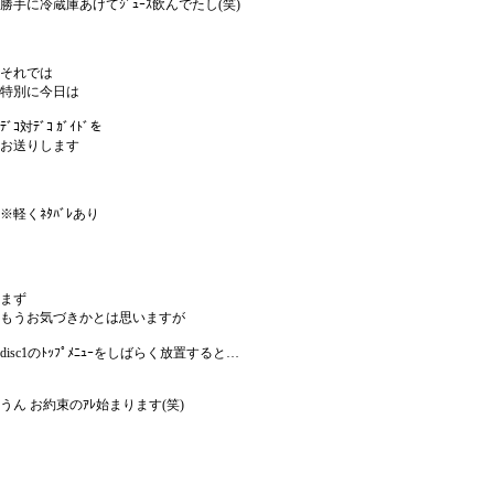
勝手に冷蔵庫あけてｼﾞｭｰｽ飲んでたし(笑)
それでは
特別に今日は
ﾃﾞｺ対ﾃﾞｺ ｶﾞｲﾄﾞを
お送りします
※軽くﾈﾀﾊﾞﾚあり
まず
もうお気づきかとは思いますが
disc1のﾄｯﾌﾟﾒﾆｭｰをしばらく放置すると…
うん お約束のｱﾚ始まります(笑)