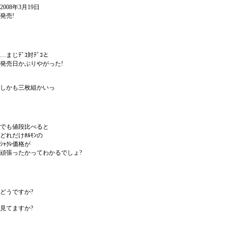
2008年3月19日
発売!
…まじﾃﾞｺ対ﾃﾞｺと
発売日かぶりやがった!
しかも三枚組かいっ
でも値段比べると
どれだけﾎﾙﾓﾝの
ｼｬｸﾚ価格が
頑張ったかってわかるでしょ?
どうですか?
見てますか?