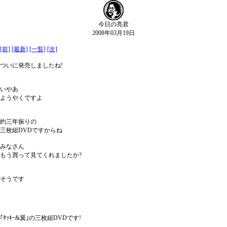
今日の亮君
2008年03月19日
[前]
[最新]
[一覧]
[次]
ついに発売しましたね!
いやあ
ようやくですよ
約三年振りの
三枚組DVDですからね
みなさん
もう買って見てくれましたか?
そうです
｢ﾀｯｷｰ&翼｣の三枚組DVDです!