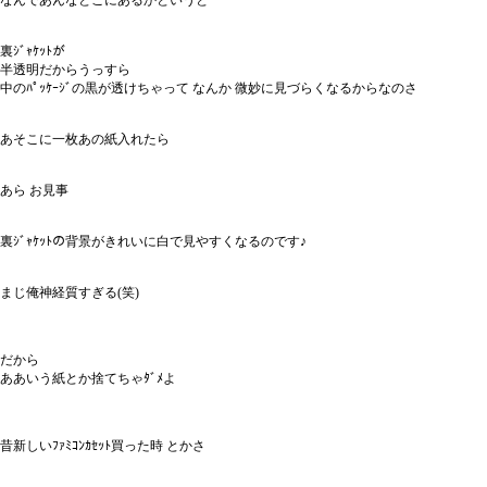
なんであんなとこにあるかというと
裏ｼﾞｬｹｯﾄが
半透明だからうっすら
中のﾊﾟｯｹｰｼﾞの黒が透けちゃって なんか 微妙に見づらくなるからなのさ
あそこに一枚あの紙入れたら
あら お見事
裏ｼﾞｬｹｯﾄの背景がきれいに白で見やすくなるのです♪
まじ俺神経質すぎる(笑)
だから
ああいう紙とか捨てちゃﾀﾞﾒよ
昔新しいﾌｧﾐｺﾝｶｾｯﾄ買った時 とかさ