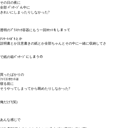
その日の夜に
全部 ﾊﾟｯｹｰｼﾞん中に
きれいにしまったりしなかった?
透明のﾌﾟﾗｽﾁｯｸ容器にもう一回ｶｾｯﾄをしまって
ｱﾝｹｰﾄﾊｶﾞｷとか
説明書とか注意書きの紙とか全部ちゃんとその中に一緒に収納してさ
で紙の箱ﾊﾟｯｹｰｼﾞにしまうの
買ったばかりの
ﾌｧﾐｺﾝｶｾｯﾄは
寝る前に
そうやってしまってから眺めたりしなかった?
俺だけ?(笑)
あんな感じで