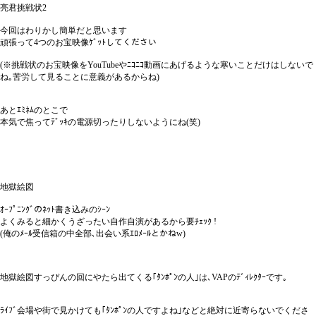
亮君挑戦状2
今回はわりかし簡単だと思います
頑張って4つのお宝映像ｹﾞｯﾄしてください
(※挑戦状のお宝映像をYouTubeやﾆｺﾆｺ動画にあげるような寒いことだけはしないで
ね｡苦労して見ることに意義があるからね)
あとｴﾐﾈﾑのとこで
本気で焦ってﾃﾞｯｷの電源切ったりしないようにね(笑)
地獄絵図
ｵｰﾌﾟﾆﾝｸﾞのﾈｯﾄ書き込みのｼｰﾝ
よくみると細かくうざったい自作自演があるから要ﾁｪｯｸ !
(俺のﾒｰﾙ受信箱の中全部､出会い系ｴﾛﾒｰﾙとかねw)
地獄絵図すっぴんの回にやたら出てくる｢ﾀﾝﾎﾟﾝの人｣は､VAPのﾃﾞｨﾚｸﾀｰです｡
ﾗｲﾌﾞ会場や街で見かけても｢ﾀﾝﾎﾟﾝの人ですよね｣などと絶対に近寄らないでくださ