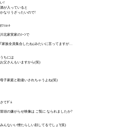
い!
酒が入っていると
かなりうざったいので!
ｵﾌｼｮｯﾄ
川北家実家のｼｰﾝで
｢家族全員集合したね｣みたいに言ってますが…
うちには
お父さんもいますから(笑)
母子家庭と勘違いされちゃうよね(笑)
さてﾀﾞﾑ
冒頭の嫌がらせ映像は ご覧に なられましたか?
みんないい憎たらしい顔してるでしょ?(笑)