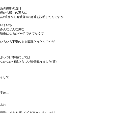
あの撮影の当日
僕から残りの三人に
あの｢嫌がらせ映像｣の趣旨を説明したんですが
いまいち
みんなどんな風な
映像になるかｲﾒｰｼﾞできてなくて
いろいろ不安のまま撮影だったんですが
ぶっつけ本番にしては
なかなかｲｲ憎たらしい映像撮れました(笑)
そして
実は…
あれ
早送りできる 裏ｺﾏﾝﾄﾞが存在するんです!