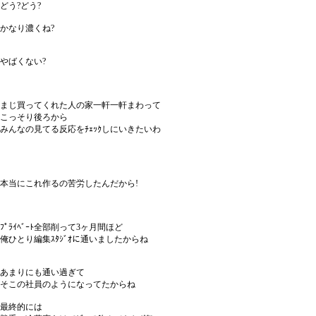
どう?どう?
かなり濃くね?
やばくない?
まじ買ってくれた人の家一軒一軒まわって
こっそり後ろから
みんなの見てる反応をﾁｪｯｸしにいきたいわ
本当にこれ作るの苦労したんだから!
ﾌﾟﾗｲﾍﾞｰﾄ全部削って3ヶ月間ほど
俺ひとり編集ｽﾀｼﾞｵに通いましたからね
あまりにも通い過ぎて
そこの社員のようになってたからね
最終的には