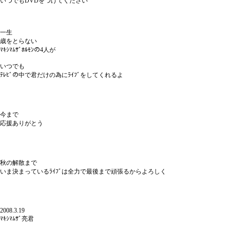
いつでもDVDをつけてください
一生
歳をとらない
ﾏｷｼﾏﾑｻﾞﾎﾙﾓﾝの4人が
いつでも
ﾃﾚﾋﾞの中で君だけの為にﾗｲﾌﾞをしてくれるよ
今まで
応援ありがとう
秋の解散まで
いま決まっているﾗｲﾌﾞは全力で最後まで頑張るからよろしく
2008.3.19
ﾏｷｼﾏﾑｻﾞ亮君