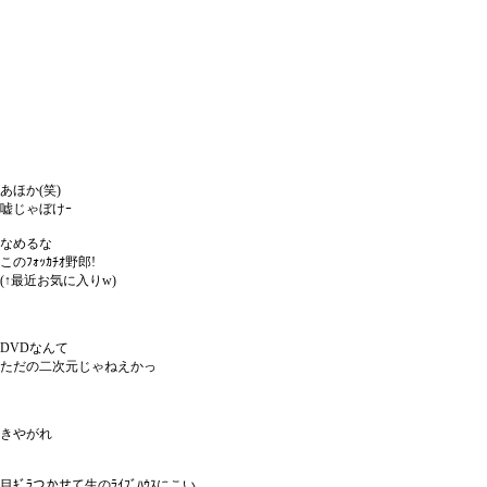
あほか(笑)
嘘じゃぼけｰ
なめるな
このﾌｫｯｶﾁｵ野郎!
(↑最近お気に入りw)
DVDなんて
ただの二次元じゃねえかっ
きやがれ
目ｷﾞﾗつかせて生のﾗｲﾌﾞﾊｳｽにこい