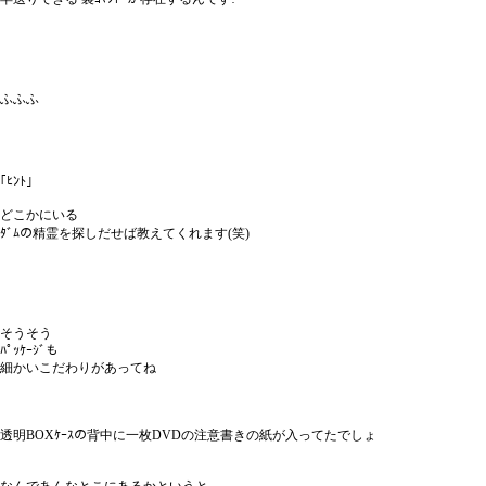
ふふふ
｢ﾋﾝﾄ｣
どこかにいる
ﾀﾞﾑの精霊を探しだせば教えてくれます(笑)
そうそう
ﾊﾟｯｹｰｼﾞも
細かいこだわりがあってね
透明BOXｹｰｽの背中に一枚DVDの注意書きの紙が入ってたでしょ