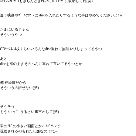
ﾎﾙﾓﾝのDVDもきちんときれいにﾊﾟｯｹｰｼﾞに収納してね(笑)
違う映画やｹﾞｰﾑのｹｰｽに discを入れたりするような事はやめてくださいよ! w
たまにいるじゃん
そういうやつ
CDｹｰｽに4枚くらいいろんなdisc重ねて無理やりしまってるやつ
あと
discを裸のままそのへんに重ねて置いてるやつとか
俺 神経質だから
そういうの許せない(笑)
そうそう
もう いっこ うるさい事言わして(笑)
車のﾅﾋﾞの小さい画面とかﾉｰﾄﾊﾟｿｺﾝで
視聴されるのもわたし嫌なのよね～