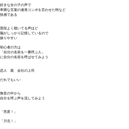
好きな女の子の声で
卑猥な言葉の連発コンボを言わせた時など
快感である
普段よく聴いてる声ほど
脳がしっかり記憶しているので
操りやすい
初心者の方は
「自分の名前を一番呼ぶ人」
に自分の名前を呼ばせてみよう
恋人 親 会社の上司
だれでもいい
無音の中から
自分を呼ぶ声を流してみよう
「亮君！」
「川北！」