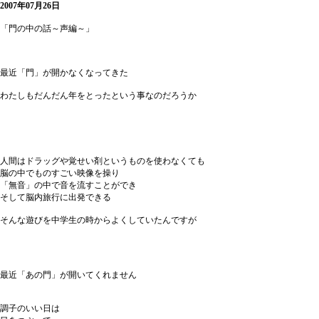
2007年07月26日
「門の中の話～声編～」
最近「門」が開かなくなってきた
わたしもだんだん年をとったという事なのだろうか
人間はドラッグや覚せい剤というものを使わなくても
脳の中でものすごい映像を操り
「無音」の中で音を流すことができ
そして脳内旅行に出発できる
そんな遊びを中学生の時からよくしていたんですが
最近「あの門」が開いてくれません
調子のいい日は