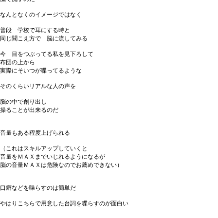
なんとなくのイメージではなく
普段 学校で耳にする時と
同じ聞こえ方で 脳に流してみる
今 目をつぶってる私を見下ろして
布団の上から
実際にそいつが喋ってるような
そのくらいリアルな人の声を
脳の中で創り出し
操ることが出来るのだ
音量もある程度上げられる
（これはスキルアップしていくと
音量をＭＡＸまでいじれるようになるが
脳の音量ＭＡＸは危険なのでお薦めできない）
口癖などを喋らすのは簡単だ
やはりこちらで用意した台詞を喋らすのが面白い