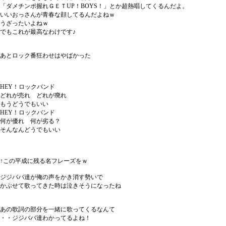
「ダメチンポ握れＧＥＴUP！BOYS！」とか超熱唱してくるんだよ。
いいおっさんが青春な顔してるんだよねｗ
うざったいよねｗ
でもこれが最高なわけです♪
あとロック番狂わせはやばかった
HEY！ロックバンド
どれが売れ どれが廃れ
もうどうでもいい
HEY！ロックバンド
何が優れ 何が劣る？
そんなんどうでもいい
↑この平成に残る名フレーズをｗ
ジジババ達が俺の声をかき消す勢いで
かぶせて歌ってきた時は泣きそうになったね
あの歌詞の部分を一緒に歌ってくるなんて
・・ジジババ達わかってるよね！