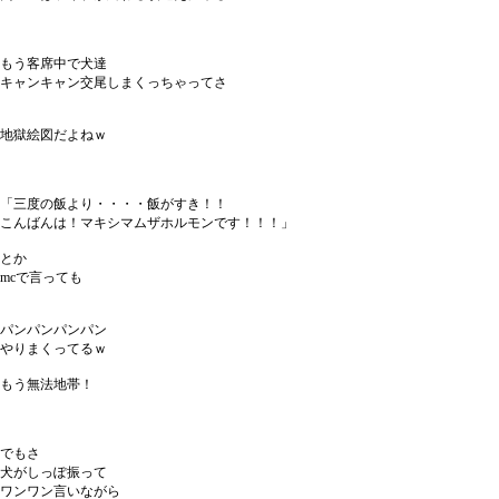
もう客席中で犬達
キャンキャン交尾しまくっちゃってさ
地獄絵図だよねｗ
「三度の飯より・・・・飯がすき！！
こんばんは！マキシマムザホルモンです！！！」
とか
mcで言っても
パンパンパンパン
やりまくってるｗ
もう無法地帯！
でもさ
犬がしっぽ振って
ワンワン言いながら