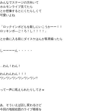
みんなでステージの方向いて
ホルモンライブ見てたら
とか想像するとにくたらしくて
可愛いよね
「ロックインポどもを殺しにいこうかーー！！
ロッキンポ---ご！ろ！し！！！！」
とか曲に入る前にダイスケはんが客席煽ったら
しーーーーん・・・・・
…わん！わん！
わんわんわん！！！
ワンワンワンワンワンワン!!
って一声に吼えられたりしてさｗ
あ、そういえば話し変わるけど
今回の地獄絵図のライブ模様を