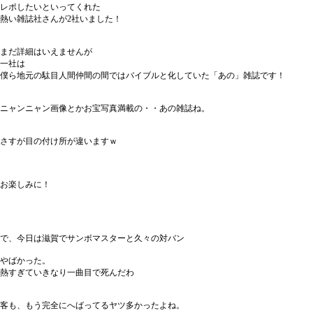
レポしたいといってくれた
熱い雑誌社さんが2社いました！
まだ詳細はいえませんが
一社は
僕ら地元の駄目人間仲間の間ではバイブルと化していた「あの」雑誌です！
ニャンニャン画像とかお宝写真満載の・・あの雑誌ね。
さすが目の付け所が違いますｗ
お楽しみに！
で、今日は滋賀でサンボマスターと久々の対バン
やばかった。
熱すぎていきなり一曲目で死んだわ
客も、もう完全にへばってるヤツ多かったよね。