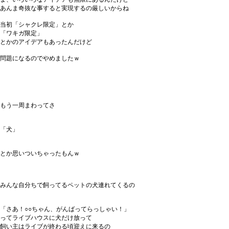
あんま奇抜な事すると実現するの厳しいからね
当初「シャクレ限定」とか
「ワキガ限定」
とかのアイデアもあったんだけど
問題になるのでやめましたｗ
もう一周まわってさ
「犬」
とか思いついちゃったもんｗ
みんな自分ちで飼ってるペットの犬連れてくるの
「さあ！○○ちゃん、がんばってらっしゃい！」
ってライブハウスに犬だけ放って
飼い主はライブが終わる頃迎えに来るの