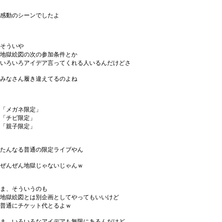
感動のシーンでしたよ
そういや
地獄絵図の次の参加条件とか
いろいろアイデア言ってくれる人いるんだけどさ
みなさん履き違えてるのよね
「メガネ限定」
「チビ限定」
「親子限定」
たんなる普通の限定ライブやん
ぜんぜん地獄じゃないじゃんｗ
ま、そういうのも
地獄絵図とは別企画としてやってもいいけど
普通にチケット代とるよｗ
ま、いろいろなアイデアも無限にあるんだけど