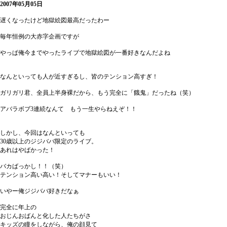
2007年05月05日
遅くなったけど地獄絵図最高だったわー
毎年恒例の大赤字企画ですが
やっぱ俺今までやったライブで地獄絵図が一番好きなんだよね
なんといっても人が近すぎるし、皆のテンション高すぎ！
ガリガリ君、全員上半身裸だから、もう完全に「餓鬼」だったね（笑）
アバラボブ3連続なんて もう一生やらねえぞ！！
しかし、今回はなんといっても
30歳以上のジジババ限定のライブ。
あれはやばかった！
バカばっかし！！（笑）
テンション高い高い！そしてマナーもいい！
いやー俺ジジババ好きだなぁ
完全に年上の
おじんおばんと化した人たちがさ
キッズの瞳をしながら、俺の顔見て