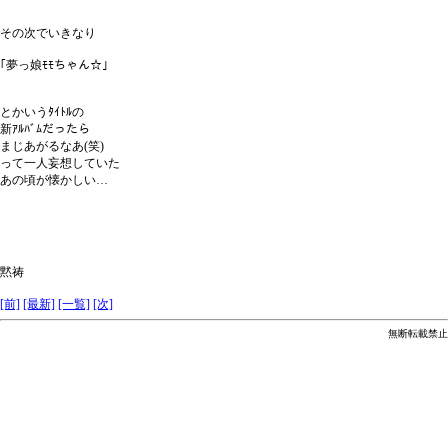
その次でいきなり
｢夢っ娘ﾓﾓちゃん☆｣
とかいうﾀｲﾄﾙの
新ｱﾙﾊﾞﾑだったら
まじあがるなあ(笑)
って一人妄想していた
あの頃が懐かしい…
黙祷
[前]
[最新]
[一覧]
[次]
無断転載禁止