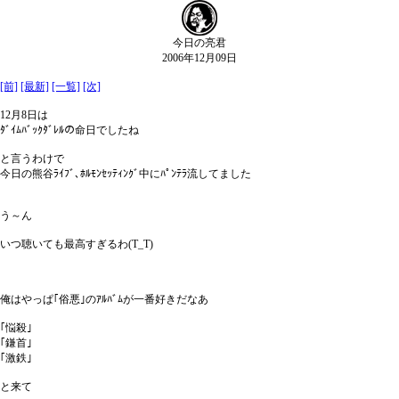
今日の亮君
2006年12月09日
[前]
[最新]
[一覧]
[次]
12月8日は
ﾀﾞｲﾑﾊﾞｯｸﾀﾞﾚﾙの命日でしたね
と言うわけで
今日の熊谷ﾗｲﾌﾞ､ﾎﾙﾓﾝｾｯﾃｨﾝｸﾞ中にﾊﾟﾝﾃﾗ流してました
う～ん
いつ聴いても最高すぎるわ(T_T)
俺はやっぱ｢俗悪｣のｱﾙﾊﾞﾑが一番好きだなあ
｢悩殺｣
｢鎌首｣
｢激鉄｣
と来て