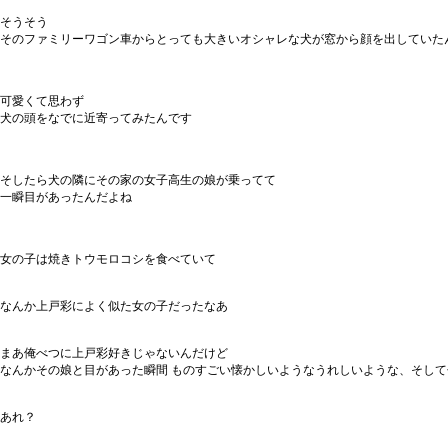
そうそう
そのファミリーワゴン車からとっても大きいオシャレな犬が窓から顔を出していた
可愛くて思わず
犬の頭をなでに近寄ってみたんです
そしたら犬の隣にその家の女子高生の娘が乗ってて
一瞬目があったんだよね
女の子は焼きトウモロコシを食べていて
なんか上戸彩によく似た女の子だったなあ
まあ俺べつに上戸彩好きじゃないんだけど
なんかその娘と目があった瞬間 ものすごい懐かしいようなうれしいような、そし
あれ？