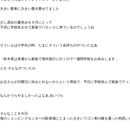
大きい愛車に大きい愛犬乗せてました
少し遅めの夏休みを９月にとって
子供に学校休ませて家族でバカンスに来ているのでしょうね
そういえば小学生の時、たまにそういう金持ちのやついたなあ
「鈴木君は来週から家族で海外旅行に行くので一週間学校をお休みします 」
とか そんなやついたわ
お父さんが日曜日に休みとれないからという理由で、平日に学校休んで家族でディ
なんかうらやましかったよなあ あいつら
そんなことを今日
海のショッピングセンターの駐車場にとまった大きいワゴン車の横を通った時思い