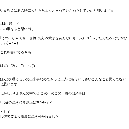
いま思えばあの時二人ともちょっと困っていた顔をしていたと思いますw
ﾎﾃﾙに帰って
この事をふと思い出し…
｢うわ…なんでさっき俺､お好み焼きをあんなにも二人にｱﾋﾟｰﾙしたんだろ!はずかぴ
ぃぃ(→o←)｣
これを書いてる今も
はずかぴぃぃY(>_<､)Y
ほんの8秒くらいの出来事なのできっと二人はもういっさいこんなこと覚えてない
と思います
しかし､りょさんの中では この日のこの一瞬の出来事は
｢お好み焼き必要以上にｱﾋﾟｰﾙ･ﾃﾞｲ｣
として
ﾄﾗｳﾏのごとく脳裏に焼き付かれました