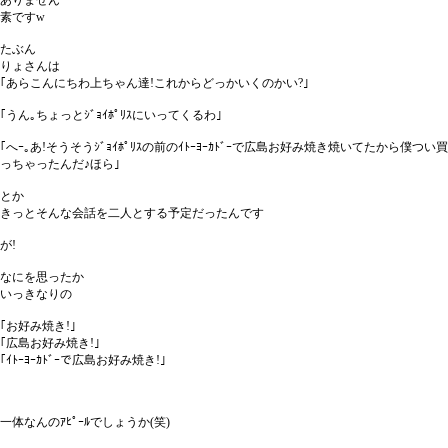
ありません
素ですw
たぶん
りょさんは
｢あらこんにちわ上ちゃん達!これからどっかいくのかい?｣
｢うん｡ちょっとｼﾞｮｲﾎﾟﾘｽにいってくるわ｣
｢へｰ｡あ!そうそうｼﾞｮｲﾎﾟﾘｽの前のｲﾄｰﾖｰｶﾄﾞｰで広島お好み焼き焼いてたから僕つい買
っちゃったんだ♪ほら｣
とか
きっとそんな会話を二人とする予定だったんです
が!
なにを思ったか
いっきなりの
｢お好み焼き!｣
｢広島お好み焼き!｣
｢ｲﾄｰﾖｰｶﾄﾞｰで広島お好み焼き!｣
一体なんのｱﾋﾟｰﾙでしょうか(笑)