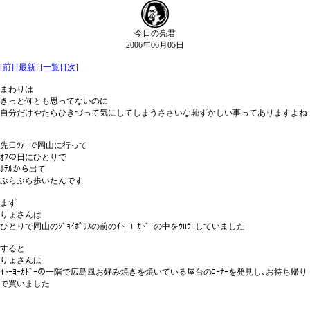
今日の亮君
2006年06月05日
[前]
[最新]
[一覧]
[次]
まわりは
きっと何とも思ってないのに
自分だけやたらひきづって気にしてしまうささいな恥ずかしい事ってありますよね
先日ﾂｱｰで岡山に行って
ｵﾌの日にひとりで
ﾎﾃﾙから出て
ぶらぶら歩いたんです
まず
りょさんは
ひとりで岡山のｼﾞｮｲﾎﾟﾘｽの前のｲﾄｰﾖｰｶﾄﾞｰの中をｳﾛｳﾛしていました
すると
りょさんは
ｲﾄｰﾖｰｶﾄﾞｰの一階で広島風お好み焼きを焼いている屋台のｺｰﾅｰを発見し､お持ち帰り
で買いました