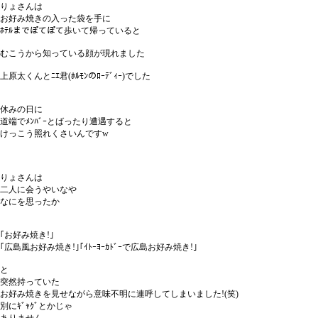
りょさんは
お好み焼きの入った袋を手に
ﾎﾃﾙまでぽてぽて歩いて帰っていると
むこうから知っている顔が現れました
上原太くんとﾆｴ君(ﾎﾙﾓﾝのﾛｰﾃﾞｨｰ)でした
休みの日に
道端でﾒﾝﾊﾞｰとばったり遭遇すると
けっこう照れくさいんですw
りょさんは
二人に会うやいなや
なにを思ったか
｢お好み焼き!｣
｢広島風お好み焼き!｣｢ｲﾄｰﾖｰｶﾄﾞｰで広島お好み焼き!｣
と
突然持っていた
お好み焼きを見せながら意味不明に連呼してしまいました!(笑)
別にｷﾞｬｸﾞとかじゃ