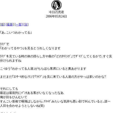
今日の亮君
2006年05月24日
[前]
[最新]
[一覧]
[次]
｢あ､こいつわかってる｣
ﾗｲﾌﾞで
｢わかってるやつ｣を見るとうれしくなります
ﾗｲﾌﾞを見ている時の体の揺らし方や曲の｢どのﾀｲﾐﾝｸﾞ｣でﾀﾞｲﾌﾞしてくるかで､すぐ見
分けられますね
こｰゆう｢わかってる人達｣がちらほら客席にいると糞あがります
まだまだ｢ｺﾝｻｰﾄ的なﾉﾘ｣で｢ﾗｲﾌﾞ｣を見に来ている人達の方がやっぱ多いのかな?
それにしても
最近は最前列にﾊﾟﾝﾁある客がいなくなったなあ
俺が目をひんむいて
すんごい形相で唾飛ばしながら､ﾅﾏﾊｹﾞみたいな気持ち悪い顔で叫んでいると､誰一
人目を合わせようとしないね(笑)