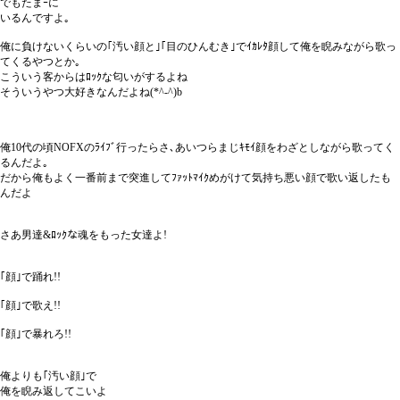
でもたまｰに
いるんですよ｡
俺に負けないくらいの｢汚い顔と｣｢目のひんむき｣でｲｶﾚﾀ顔して俺を睨みながら歌っ
てくるやつとか｡
こういう客からはﾛｯｸな匂いがするよね
そういうやつ大好きなんだよね(*^-^)b
俺10代の頃NOFXのﾗｲﾌﾞ行ったらさ､あいつらまじｷﾓｲ顔をわざとしながら歌ってく
るんだよ｡
だから俺もよく一番前まで突進してﾌｧｯﾄﾏｲｸめがけて気持ち悪い顔で歌い返したも
んだよ
さあ男達&ﾛｯｸな魂をもった女達よ!
｢顔｣で踊れ!!
｢顔｣で歌え!!
｢顔｣で暴れろ!!
俺よりも｢汚い顔｣で
俺を睨み返してこいよ