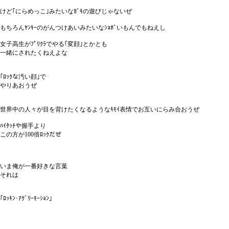
けど｢にらめっこ｣みたいなｶﾞｷの遊びじゃないぜ
もちろんﾔﾝｷｰのがんつけあいみたいなｼｮﾎﾞいもんでもねえし
女子高生がﾌﾟﾘｸﾗでやる｢変顔｣とかとも
一緒にされたくねえよな
｢ﾛｯｸな汚い顔｣で
やりあおうぜ
世界中の人々が目を背けたくなるようなｷﾓｲ表情でお互いにらみ合おうぜ
ﾊｲﾀｯﾁや握手より
この方が100倍ﾛｯｸだぜ
いま俺が一番好きな言葉
それは
｢ﾛｯｷﾝ･ｱｸﾞﾘｰﾓｰｼｮﾝ｣