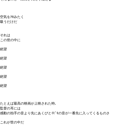
空気をｱﾎみたく
吸うだけだ
それは
この世の中に
絶望
絶望
絶望
絶望
絶望
たとえば最高の映画が上映された時､
監督の耳には
感動の拍手の音より先にあくびとｲﾋﾞｷの音が一番先に入ってくるものさ
これが世の中だ