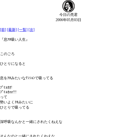
今日の亮君
2006年05月03日
[前]
[最新]
[一覧]
[次]
『息ｱﾎ吸い人生』
このごろ
ひとりになると
息をｱﾎみたいなﾃﾝｼｮﾝで吸ってる
ﾌﾟﾋｮｵｵ!
ﾌﾟﾋｮｵｫｫ!!!
って
勢いよくｱﾎみたいに
ひとりで吸ってる
深呼吸なんかと一緒にされたくねえな
そんなのと一緒にされたくねえな