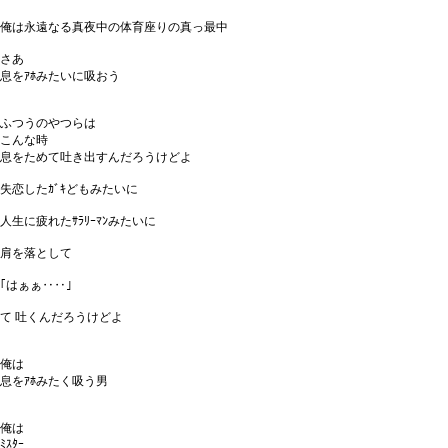
俺は永遠なる真夜中の体育座りの真っ最中
さあ
息をｱﾎみたいに吸おう
ふつうのやつらは
こんな時
息をためて吐き出すんだろうけどよ
失恋したｶﾞｷどもみたいに
人生に疲れたｻﾗﾘｰﾏﾝみたいに
肩を落として
｢はぁぁ‥‥｣
て 吐くんだろうけどよ
俺は
息をｱﾎみたく吸う男
俺は
ﾐｽﾀｰ