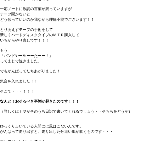
一応ノートに歌詞の言葉が残っていますが
テープ聞かないと
どう歌っていいのか我ながら理解不能でございます！！
とりあえずテープの手術をして
新しくハードディスクタイプのＭＴＲ購入して
いちからやり直しです！！！
もう
「バンドやーめーーたーー！」
ってまじで泣きました。
でもがんばってたちあがりました！
気合を入れました！！
そこで・・・！！！
なんと！おそるべき事態が起きたのです！！！
（詳しくはナヲがそのうち日記で書いてくれるでしょう・・そちらをどうぞ）
ゆっくり歩いている人間には風はこないんです。
がんばって走り出すと、走り出した分追い風が吹くものです・・・