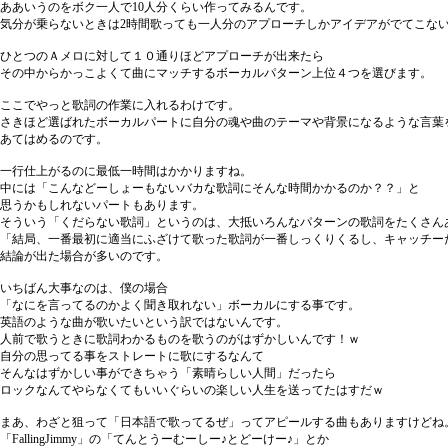
ああいうのをボク一人で10人分くらい作ってみるんです。
気分が乗らないときは2時間歌っても一人分のアプローチしかアイデアがでてこな
ひとつのＡメロに対して１０通りほどアプローチが出来たら
その中からかっこよくて曲にマッチするボーカルパターン上位４つを選びます。
ここでやっと歌詞の作業に入れるわけです。
さきほど選ばれたボーカルパートに自分の魂や曲のテーマや背景になるような言葉
あてはめるのです。
一行仕上がるのに最低一時間はかかりますね。
中には「こんなどーしょーもないバカな歌詞にそんな時間かかるのか？？」と
思うかもしれないパートもあります。
そういう「くだらない歌詞」というのは、大抵いろんなパターンの歌詞をたくさん
「結局、一番最初に適当にふざけて歌った歌詞が一番しっくりくるし、キャッチー
結論が出た場合が多いのです。
いちばん大事なのは、僕の場合
「なにを言ってるのかよく聞き取れない」ボーカルにする事です。
英語のような曲が歌いたいという訳ではないんです。
人前で歌うときに歌詞わかるものを歌うのがはずかしいんです！ｗ
自分の思ってる事をストレートに歌にするなんて
そんなはずかしい事ができちゃう「素晴らしい人間」だったら
ロックなんてやらなくてもいいぐらいの楽しい人生を送ってたはすだｗ
まあ、わざと狙って「日本語で歌ってるぜ」ってアピールする曲もありますけどね
「FallingJimmy」の「てんとうーむーしー♪とどーけー♪」とか