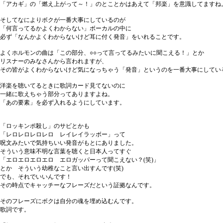
「アカギ」の「燃え上がって～！」のとことかはあえて「邦楽」を意識してますね
そしてなによりボクが一番大事にしているのが
「何言ってるかよくわからない」ボーカルの中に
必ず「なんかよくわからないけど耳に付く発音」をいれることです。
よくホルモンの曲は「この部分、○○って言ってるみたいに聞こえる！」とか
リスナーのみなさんから言われますが、
その皆がよくわからないけど気になっちゃう「発音」というのを一番大事にしてい
洋楽を聴いてるときに歌詞カード見てないのに
一緒に歌えちゃう部分ってありますよね。
「あの要素」を必ず入れるようにしています。
「ロッキンポ殺し」のサビとかも
「レロレロレロレロ レイレイラッボー」って
呪文みたいで気持ちいい発音がもとにありました。
そういう意味不明な言葉を聴くと日本人ってすぐ
「エロエロエロエロ エロガッパーって聞こえない？(笑)」
とか そういう幼稚なこと言い出すんです(笑)
でも、それでいいんです！
その時点でキャッチーなフレーズだという証拠なんです。
そのフレーズにボクは自分の魂を埋め込むんです。
歌詞です。