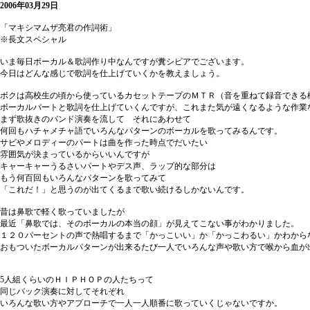
2006年03月29日
「マキシマムザ亮君の作詞術」
※長文スペシャル
いま毎日ボーカル＆歌詞作り中なんですが糞シビアでございます。
今日はどんな感じで歌詞を仕上げていくかを教えましょう。
ボクは高校生の頃から使っているカセットテープのＭＴＲ（音を重ねて録音できる
ボーカルパートと歌詞を仕上げていくんですが、これまた気が遠くなるような作業
まず歌抜きのバンド演奏を流して それにあわせて
何回もハチャメチャ語でいろんなパターンのボーカルを歌ってみるんです。
サビやメロディーのパートは曲を作った時点でだいたい
雰囲気が決まっているからいいんですが
キャーキャーうるさいパートやデス声、ラップ的な部分は
もう何百回もいろんなパターンを歌ってみて
「これだ！」と思うのが出てくるまで歌い続けるしかないんです。
昔は鼻歌で軽く歌っていましたが
最近「鼻歌では、そのボーカルの本当の顔」が見えてこない事がわかりました。
１２０パーセントの声で熱唱するまで「かっこいい」か「かっこわるい」かわから
おもついたボーカルパターンが出来るたび一人でいろんな声や歌い方で喉から血が
5人組くらいのＨＩＰＨＯＰの人たちって
同じバック演奏に対してそれぞれ
いろんな歌い方やアプローチで一人一人順番に歌っていくじゃないですか。