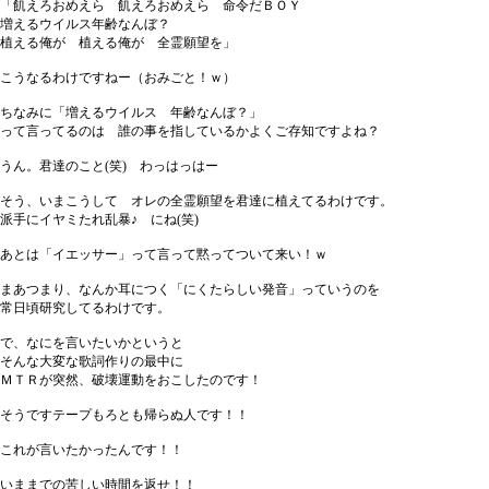
「飢えろおめえら 飢えろおめえら 命令だＢＯＹ
増えるウイルス年齢なんぼ？
植える俺が 植える俺が 全霊願望を」
こうなるわけですねー（おみごと！ｗ）
ちなみに「増えるウイルス 年齢なんぼ？」
って言ってるのは 誰の事を指しているかよくご存知ですよね？
うん。君達のこと(笑) わっはっはー
そう、いまこうして オレの全霊願望を君達に植えてるわけです。
派手にイヤミたれ乱暴♪ にね(笑)
あとは「イエッサー」って言って黙ってついて来い！ｗ
まあつまり、なんか耳につく「にくたらしい発音」っていうのを
常日頃研究してるわけです。
で、なにを言いたいかというと
そんな大変な歌詞作りの最中に
ＭＴＲが突然、破壊運動をおこしたのです！
そうですテープもろとも帰らぬ人です！！
これが言いたかったんです！！
いままでの苦しい時間を返せ！！