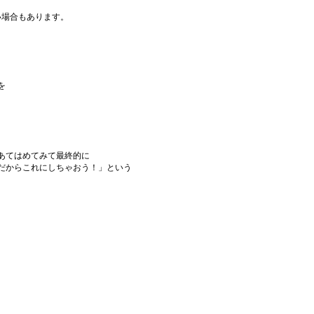
い場合もあります。
を
あてはめてみて最終的に
だからこれにしちゃおう！」という
。