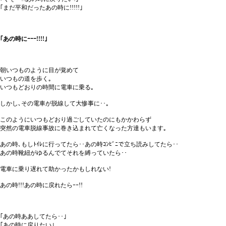
｢まだ平和だったあの時に!!!!!｣
｢あの時にｰｰｰ!!!!｣
朝いつものように目が覚めて
いつもの道を歩く｡
いつもどおりの時間に電車に乗る｡
しかし､その電車が脱線して大惨事に･･｡
このようにいつもどおり過ごしていたのにもかかわらず
突然の電車脱線事故に巻き込まれて亡くなった方達もいます｡
あの時､もしﾄｲﾚに行ってたら･･あの時ｺﾝﾋﾞﾆで立ち読みしてたら･･
あの時靴紐がゆるんでてそれを縛っていたら･･
電車に乗り遅れて助かったかもしれない!
あの時!!!あの時に戻れたらｰｰ!!
｢あの時ああしてたら･･｣
｢あの時に戻りたい｣