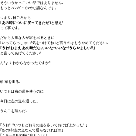
そういうかっこいい話ではありません｡
もっとﾌｧﾝﾀｼﾞｰでﾛｯｸな話なんです｡
つまり｡日ごろから
｢あの時についに戻ってきたぜ｣
と思え!
って事です｡
だから大事な人が家を出るときに
｢いってらっしゃい!気をつけてね｣と言うのはもうやめてください｡
｢うわ!おまえ あの時だな｡いいなｰいいなｰ!うらやましい!!｣
と言ってあげてください!
ん?よくわからなかったですか?
朝 家を出る｡
いつもは右の道を使うのに
今日は左の道を通った｡
うんこを踏んだ｡
｢うお!!!!いつもどおりの道を歩いておけばよかった!!｣
｢あの時!左の道なんて通らなければ!!!｣
｢くそｰｰ!!あの時に戻りたい!｣