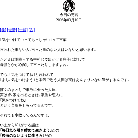
今日の亮君
2006年03月10日
[前]
[最新]
[一覧]
[次]
｢気をつけていってらっしゃい｣って言葉
言われた事ない人､言った事のない人はいないと思います｡
たとえば雨降ってる中ﾊﾞｲｸで出かける息子に対して
母親とかが心配して言ったりしますよね｡
でも､｢気をつけてね｣と言われて
｢よし､気をつけよう｣と本気で思う人間は実はあんまりいない気がするんです｡
ぼくのまわりで事故に会った人達､
実は皆､家を出るときは､家族や恋人に
｢気をつけてね｣
という言葉をもらってるんです｡
それでも事故ってるんですよ｡
いまからﾎﾞｸがする話は
｢毎日気を引き締めて生きよう｣
だの
｢後悔のないように生きろ｣
だの