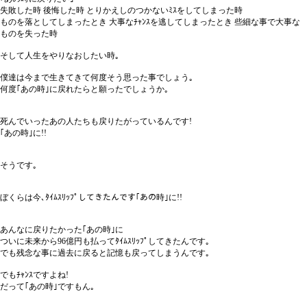
失敗した時 後悔した時 とりかえしのつかないﾐｽをしてしまった時
ものを落としてしまったとき 大事なﾁｬﾝｽを逃してしまったとき 些細な事で大事な
ものを失った時
そして人生をやりなおしたい時｡
僕達は今まで生きてきて何度そう思った事でしょう｡
何度｢あの時｣に戻れたらと願ったでしょうか｡
死んでいったあの人たちも戻りたがっているんです!
｢あの時｣に!!
そうです｡
ぼくらは今､ﾀｲﾑｽﾘｯﾌﾟしてきたんです｢あの時｣に!!
あんなに戻りたかった｢あの時｣に
ついに未来から96億円も払ってﾀｲﾑｽﾘｯﾌﾟしてきたんです｡
でも残念な事に過去に戻ると記憶も戻ってしまうんです｡
でもﾁｬﾝｽですよね!
だって｢あの時｣ですもん｡