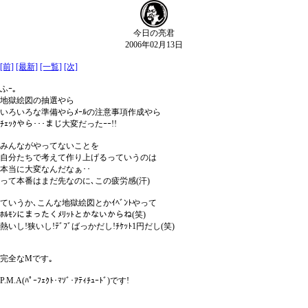
今日の亮君
2006年02月13日
[前]
[最新]
[一覧]
[次]
ふｰ｡
地獄絵図の抽選やら
いろいろな準備やらﾒｰﾙの注意事項作成やら
ﾁｪｯｸやら･･･まじ大変だったｰｰ!!
みんながやってないことを
自分たちで考えて作り上げるっていうのは
本当に大変なんだなぁ･･
って本番はまだ先なのに､この疲労感(汗)
ていうか､こんな地獄絵図とかｲﾍﾞﾝﾄやって
ﾎﾙﾓﾝにまったくﾒﾘｯﾄとかないからね(笑)
熱いし!狭いし!ﾃﾞﾌﾞばっかだし!ﾁｹｯﾄ1円だし(笑)
完全なMです｡
P.M.A(ﾊﾟｰﾌｪｸﾄ･ﾏｿﾞ･ｱﾃｨﾁｭｰﾄﾞ)です!