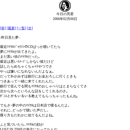
今日の亮君
2006年02月06日
[前]
[最新]
[一覧]
[次]
-昨日見た夢-
最近ﾏｲｹﾙｼﾞｬｸｿﾝのCDばっか聴いてたら
夢にﾏｲｹﾙが出てきたよ｡
まだ黒い頃のﾏｲｹﾙだった｡
最近は悪いｲﾒｰｼﾞしかない彼だけど
話したらめちゃくちゃｲｲやつでさ
やっぱ嫌いになれないんだよなぁ｡
だってｵﾚがみずほ銀行にお金おろしに行くときも
つきあって一緒に来てくれたんだ｡
銀行で並んでる間もﾏｲｹﾙのおしゃべりはとまらなくてさ
次から次へといろんな話をしてくれるのさ｡
ﾀﾞﾝｽとかもいろいろ教えてもらっちゃったもんね｡
でもさｰ夢の中のﾏｲｹﾙは日本語で喋るんだよ｡
それに､どっかで聴いた声だし､
喋り方もだれかに似てるんだよね｡
ふと気づいたら､ﾏｲｹﾙの顔が
LOST IN TIMEの海北になってたんだ｡