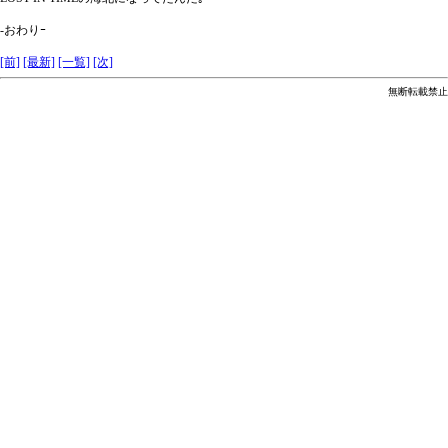
-おわりｰ
[前]
[最新]
[一覧]
[次]
無断転載禁止