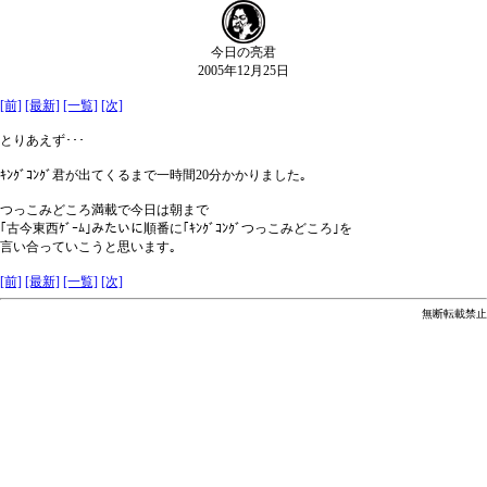
今日の亮君
2005年12月25日
[前]
[最新]
[一覧]
[次]
とりあえず･･･
ｷﾝｸﾞｺﾝｸﾞ君が出てくるまで一時間20分かかりました｡
つっこみどころ満載で今日は朝まで
｢古今東西ｹﾞｰﾑ｣みたいに順番に｢ｷﾝｸﾞｺﾝｸﾞつっこみどころ｣を
言い合っていこうと思います｡
[前]
[最新]
[一覧]
[次]
無断転載禁止