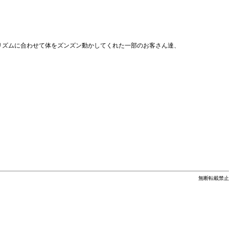
リズムに合わせて体をズンズン動かしてくれた一部のお客さん達、
無断転載禁止