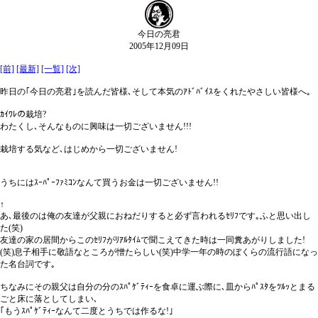
今日の亮君
2005年12月09日
[前]
[最新]
[一覧]
[次]
昨日の｢今日の亮君｣を読んだ皆様､そして本気のｱﾄﾞﾊﾞｲｽをくれたやさしい皆様へ｡
ｶｲﾜﾚの栽培?
わたくし､そんなものに興味は一切ございません!!!
栽培する気など､はじめから一切ございません!
うちにはｽｰﾊﾟｰﾌｧﾐｺﾝなんて買うお金は一切ございません!!
↑
あ､最後のは俺の友達が父親におねだりすると必ず言われるｾﾘﾌです｡ふと思い出し
た(笑)
友達の家の居間からこのｾﾘﾌがﾘｱﾙﾀｲﾑで聞こえてきた時は一同糞あがりしました!
(笑)息子相手に敬語なところが憎たらしい(笑)中学一年の時のぼくらの流行語になっ
た名台詞です｡
ちなみにその親父は自分の分のｽﾊﾟｹﾞﾃｨｰを食卓に運ぶ際に､皿からﾊﾟｽﾀをﾂﾙｯとまる
ごと床に落としてしまい､
｢もうｽﾊﾟｹﾞﾃｨｰなんて二度とうちでは作るな!｣