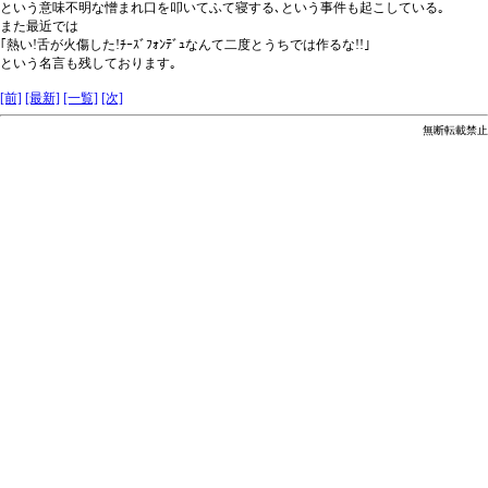
という意味不明な憎まれ口を叩いてふて寝する､という事件も起こしている｡
また最近では
｢熱い!舌が火傷した!ﾁｰｽﾞﾌｫﾝﾃﾞｭなんて二度とうちでは作るな!!｣
という名言も残しております｡
[前]
[最新]
[一覧]
[次]
無断転載禁止