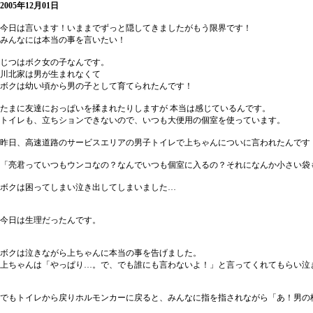
2005年12月01日
今日は言います！いままでずっと隠してきましたがもう限界です！
みんなには本当の事を言いたい！
じつはボク女の子なんです。
川北家は男が生まれなくて
ボクは幼い頃から男の子として育てられたんです！
たまに友達におっぱいを揉まれたりしますが 本当は感じているんです。
トイレも、立ちションできないので、いつも大便用の個室を使っています。
昨日、高速道路のサービスエリアの男子トイレで上ちゃんについに言われたんです
「亮君っていつもウンコなの？なんでいつも個室に入るの？それになんか小さい袋
ボクは困ってしまい泣き出してしまいました…
今日は生理だったんです。
ボクは泣きながら上ちゃんに本当の事を告げました。
上ちゃんは「やっぱり…。で、でも誰にも言わないよ！」と言ってくれてもらい泣
でもトイレから戻りホルモンカーに戻ると、みんなに指を指されながら「あ！男の