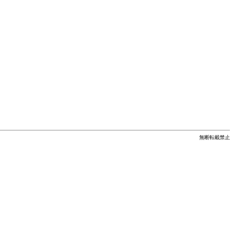
無断転載禁止