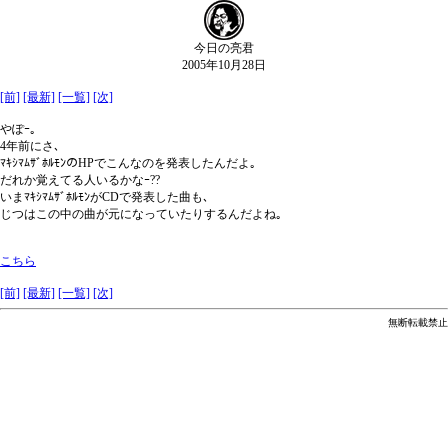
今日の亮君
2005年10月28日
[前]
[最新]
[一覧]
[次]
やぽｰ｡
4年前にさ､
ﾏｷｼﾏﾑｻﾞﾎﾙﾓﾝのHPでこんなのを発表したんだよ｡
だれか覚えてる人いるかなｰ??
いまﾏｷｼﾏﾑｻﾞﾎﾙﾓﾝがCDで発表した曲も､
じつはこの中の曲が元になっていたりするんだよね｡
こちら
[前]
[最新]
[一覧]
[次]
無断転載禁止