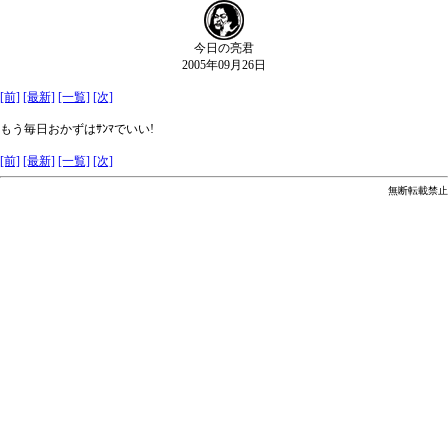
今日の亮君
2005年09月26日
[前]
[最新]
[一覧]
[次]
もう毎日おかずはｻﾝﾏでいい!
[前]
[最新]
[一覧]
[次]
無断転載禁止