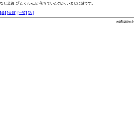
なぜ道路に｢たくわん｣が落ちていたのか､いまだに謎です｡
[前]
[最新]
[一覧]
[次]
無断転載禁止