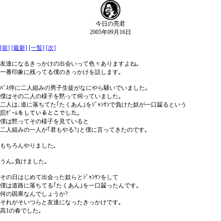
今日の亮君
2005年09月16日
[前]
[最新]
[一覧]
[次]
友達になるきっかけの出会いって色々ありますよね｡
一番印象に残ってる僕のきっかけを話します｡
ﾊﾞｽ停に二人組みの男子生徒がなにやら騒いでいました｡
僕はその二人の様子を黙って伺っていました｡
二人は､道に落ちてた｢たくあん｣をｼﾞｬﾝｹﾝで負けた奴が一口齧るという
罰ｹﾞｰﾑをしているとこでした｡
僕は黙ってその様子を見ていると
二人組みの一人が｢君もやる?｣と僕に言ってきたのです｡
もちろんやりました｡
うん｡負けました｡
その日はじめて出会った奴らとｼﾞｬﾝｹﾝをして
僕は道路に落ちてる｢たくあん｣を一口齧ったんです｡
何の因果なんでしょうか?
それがそいつらと友達になったきっかけです｡
高1の春でした｡