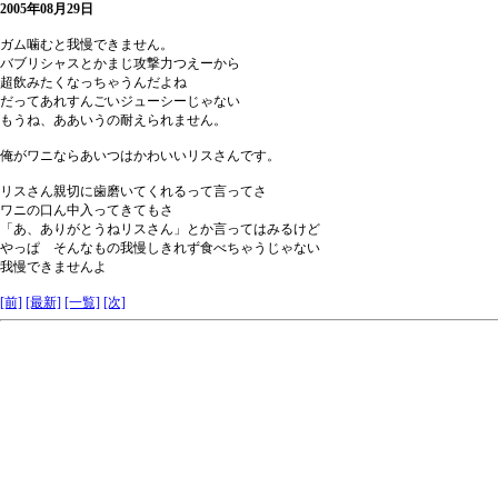
2005年08月29日
ガム噛むと我慢できません。
バブリシャスとかまじ攻撃力つえーから
超飲みたくなっちゃうんだよね
だってあれすんごいジューシーじゃない
もうね、ああいうの耐えられません。
俺がワニならあいつはかわいいリスさんです。
リスさん親切に歯磨いてくれるって言ってさ
ワニの口ん中入ってきてもさ
「あ、ありがとうねリスさん」とか言ってはみるけど
やっぱ そんなもの我慢しきれず食べちゃうじゃない
我慢できませんよ
[前]
[最新]
[一覧]
[次]