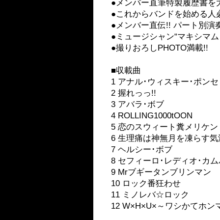
●メンバー直筆特製履歴書を大
●これからバンドを始める人必見
●メンバー直伝!! パート別
●ミュージシャン“マキシマム ザ 
●撮りおろしPHOTO満載!!
■収載曲
1 アナル･ウィスキー･ポンセ
2 握れっっ!!
3 アバラ･ボブ
4 ROLLING1000tOON
5 恋のスウィート糞メリケン
6 生理痛は神無月を凍らす気
7 ヘルシー･ボブ
8 セフィーロ･レディオ･カ
9 Mrブギータンブリンマン
10 ロック番狂わせ
11 ミノレバ☆ロック
12 W×H×U×～ワシかてホ