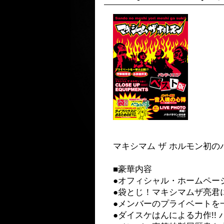
マキシマム ザ ホルモン初
■豪華内容
●オフィシャル・ホームペー
●袋とじ！マキシマムザ亮君
●メンバーのプライベートを一
●ダイスケはんによる力作!!