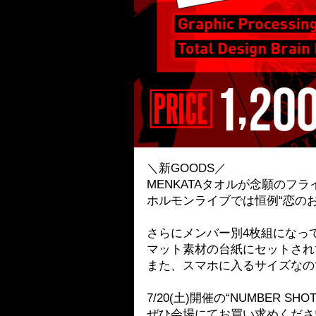
＼新GOODS／
MENKATAタオルが念願のフ
ホルモンライブでは恒例“恋の
さらにメンバー別4枚組になっ
マット素材の台紙にセットされ
また、スマホに入るサイズなの
7/20(土)開催の“NUMBER SH
ぜひ会場にてお買い求めくださ