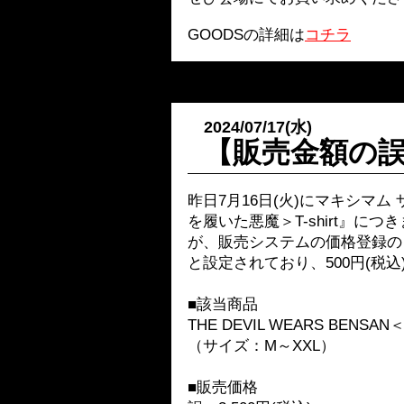
GOODSの詳細は
コチラ
2024/07/17(水)
【販売金額の
昨日7月16日(火)にマキシマム ザ
を履いた悪魔＞T-shirt』に
が、販売システムの価格登録のミ
と設定されており、500円(税
■該当商品
THE DEVIL WEARS BENS
（サイズ：M～XXL）
■販売価格