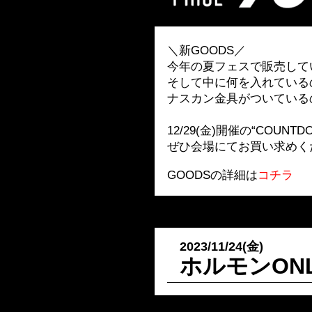
＼新GOODS／
今年の夏フェスで販売していた『Und
そして中に何を入れている
ナスカン金具がついている
12/29(金)開催の“COUNTD
ぜひ会場にてお買い求めく
GOODSの詳細は
コチラ
2023/11/24(金)
ホルモンONL