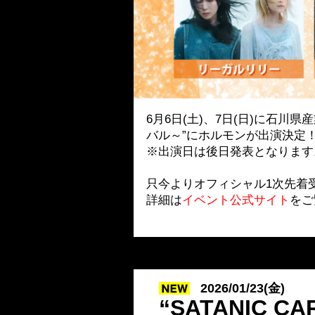
6月6日(土)、7日(日)に石川
バル～”にホルモンが出演決定
※出演日は後日発表となります
只今よりオフィシャル1次先着
詳細は
イベント公式サイト
をご
2026/01/23(金)
“SATANIC 