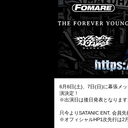
6月6日(土)、7日(日)に幕張メッ
演決定！
※出演日は後日発表となります
只今よりSATANIC ENT. 会
※オフィシャルHP1次先行は2月6