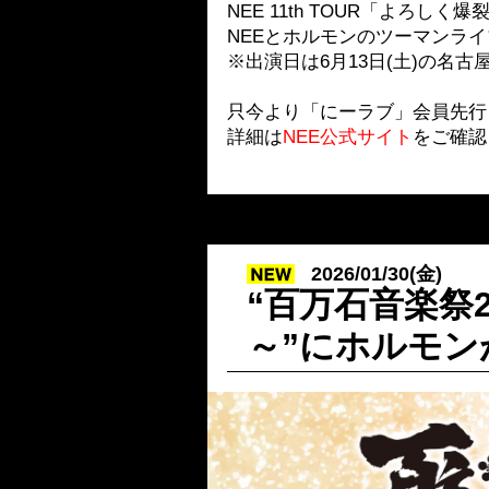
NEE 11th TOUR「よろし
NEEとホルモンのツーマンラ
※出演日は6月13日(土)の名
只今より「にーラブ」会員先行
詳細は
NEE公式サイト
をご確認
2026/01/30(金)
“百万石音楽祭
～”にホルモン