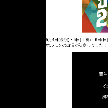
5月4日(金祝)・5日(土祝)・6日(
ホルモンの出演が決定しました！
開催
会
詳