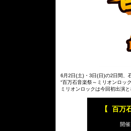
6月2日(土)・3日(日)の2日
“百万石音楽祭～ミリオンロック
ミリオンロックは今回初出演と
【
百万
開催