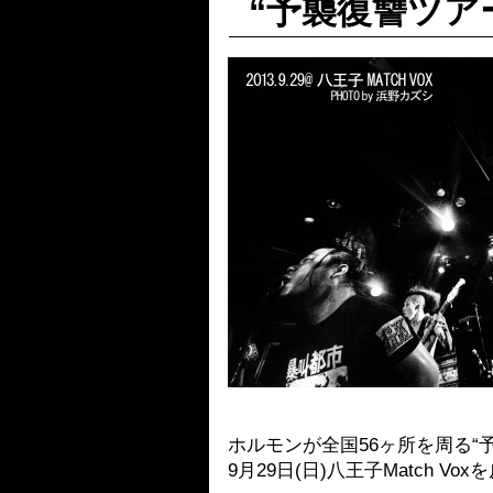
“予襲復讐ツア
ホルモンが全国56ヶ所を周る“予
9月29日(日)八王子Match V