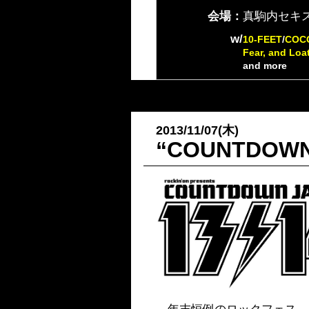
会場：
真駒内セキ
w/
10-FEET
/
COC
Fear, and Loa
and more
2013/11/07(木)
“COUNTDOW