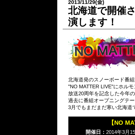
2013/11/29(金)
北海道で開催され
演します！
北海道発のスノーボード番組"NO
"NO MATTER LIVE"に
放送20周年を記念した今年
過去に番組オープニングテー
3月でもまだまだ寒い北海道
【NO MA
開催日：
2014年3月1