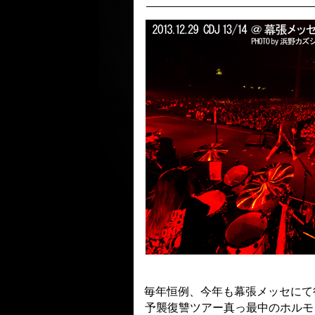
毎年恒例、今年も幕張メッセにて行われ
予襲復讐ツアー真っ最中のホルモ