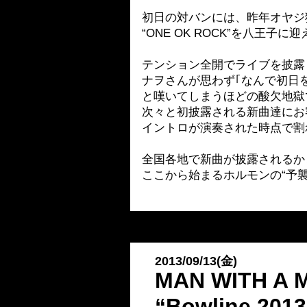
初日の対バンには、昨年オヤジ狩
“ONE OK ROCK”を八王子に
テンション全開でライブを披露
ナヲさんが思わず｢なんで初日を八王
と嘆いてしまうほどの酸欠地獄
次々と初披露される新曲達にお
イントロが演奏された時点で割れん
全国各地で新曲が披露されるか
ここから始まるホルモンの“予襲
2013/09/13(金)
MAN WITH A
“Bowline 