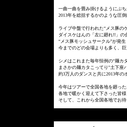
一曲一曲を畳み掛けるようにぶち
2013
年を総括するかのような圧倒
ライブ中盤で行われた“メス豚のケ
ダイスケはんの「左に廻れ!!」の
“メス豚モッシュサークル”が発生
今までのどの会場よりも多く、巨
シメはこれまた毎年恒例の“麺カタ
まさかの麺カタこってり"土下座バ
約3万人のダンスと共に2013年
今年はツアーで全国各地を廻った
各地で暖かく迎えて下さった皆様
そして、これから全国各地でお待