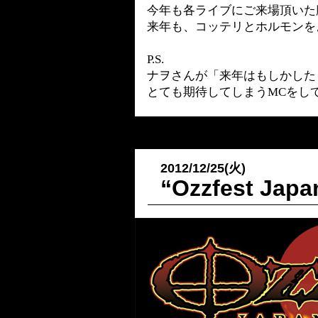
今年も各ライブにご来場頂いた
来年も、コッテリとホルモンを
P.S.
ナヲさんが「来年はもしかしたら
とても期待してしまうMCをし
2012/12/25(火)
“Ozzfest J