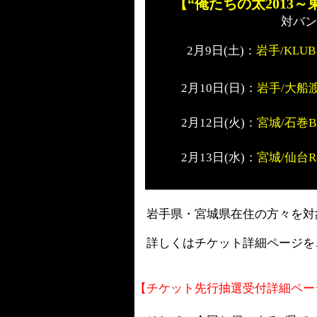
【“俺たちの太
2013
～
対バン
2
月
9
日
(
土
)：
岩手/KLUB 
2
月
10
日
(
日
)
：
岩手/
大船渡
2
月
12
日
(
火
)
：
宮城/
石巻BL
2
月13日(水)
：
宮城/
仙台Re
岩手県・宮城県在住の方々を対
詳しくはチケット詳細ページを
【チケット先行抽選受付詳細ペー