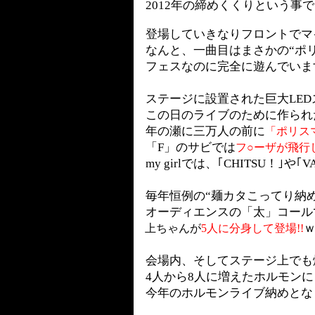
2012
年の締めくくりという事で
登場していきなりフロントでマ
なんと、一曲目はまさかの“ポリ
フェスなのに完全に遊んでいま
ステージに設置された巨大LED
この日のライブのために作られ
年の瀬に三万人の前に
「ポリスマ
「F」のサビでは
フ○ーザが飛行
my girlでは、｢CHITSU！｣
毎年恒例の“麺カタこってり納め
オーディエンスの「太」コール
上ちゃんが
5
人に分身して登場!!
会場内、そしてステージ上でも
4人から8人に増えたホルモンに
今年のホルモンライブ納めとな