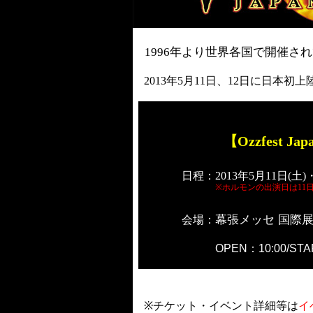
1996
年より世界各国で開催され
2013
年
5
月
11
日、
12
日に日本初上
【Ozzfest Jap
日程
：
2013
年
5
月
11
日
(
土
)
※
ホルモンの出演日は
11
幕張メッセ
国際展示
会場：
OPEN：10:00/STA
※
チケット・イベント詳細等は
イ