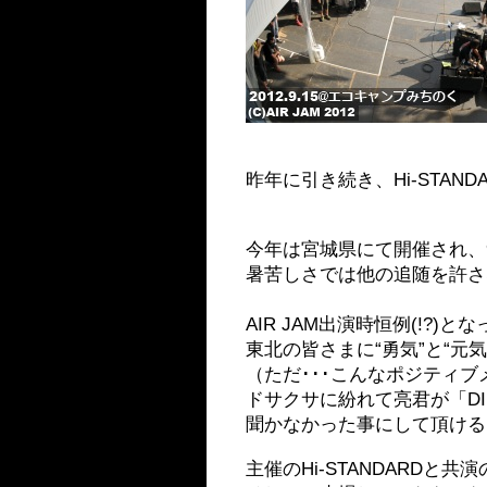
昨年に引き続き、Hi-ST
今年は宮城県にて開催され、
暑苦しさでは他の追随を許さ
AIR JAM出演時恒例(!?)
東北の皆さまに“勇気”と“元気
（ただ･･･こんなポジティ
ドサクサに紛れて亮君が「DIE!!!
聞かなかった事にして頂ける
主催のHi-STANDARDと共