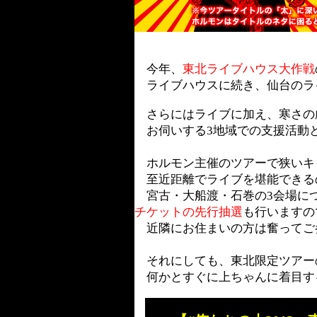
今年、
東北ライブハウス大作戦
ライブハウスに続き、
仙台のラ
さらにはライブに加え、寒さの
お伺いする3地域での支援活動
ホルモン主催のツアーで狭いキャ
至近距離でライブを堪能できる
宮古・大船渡・石巻の3会場に
チケットの先行抽選
も行いますの
近隣にお住まいの方は奮ってご
それにしても、東北限定ツアーの
何かとすぐに上ちゃんに着目す