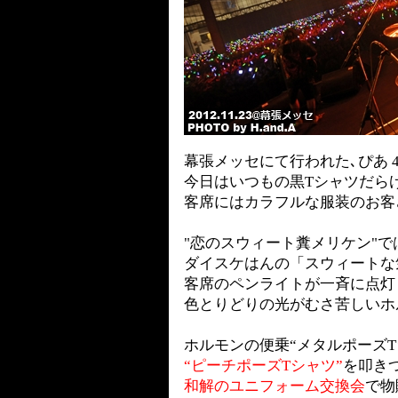
幕張メッセにて行われた､ぴあ 40周
今日はいつもの黒Tシャツだら
客席にはカラフルな服装のお客
"恋のスウィート糞メリケン"で
ダイスケはんの「スウィートな
客席のペンライトが一斉に点灯
色とりどりの光がむさ苦しいホ
ホルモンの便乗“メタルポーズT
“ピーチポーズTシャツ”
を叩き
‍
和解のユニフォーム交換会
で物