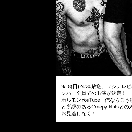
9/18(日)24:30放送、フジテレ
ンバー全員での出演が決定！
ホルモンYouTube「俺ならこ
と所縁のあるCreepy Nutsと
お見逃しなく！