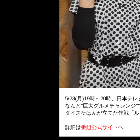
5/23(月)19時～20時、
なんと"巨大グルメチャレンジ
ダイスケはんが立てた作戦「ル
詳細は
番組公式サイト
へ