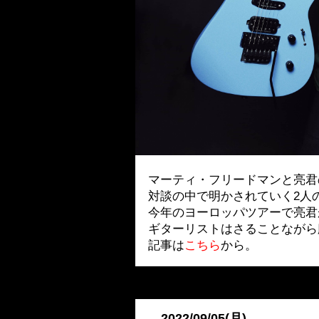
マーティ・フリードマンと亮君
対談の中で明かされていく2人
今年のヨーロッパツアーで亮君
ギターリストはさることながら
記事は
こちら
から。
2022/09/05(月)