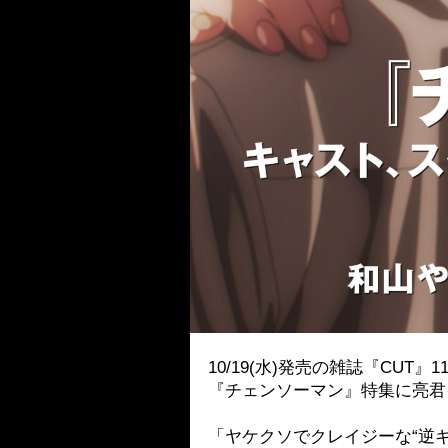
10/19(水)発売の雑誌『CUT』
『チェンソーマン』特集に亮君
「ヤケクソでクレイジーな“逆