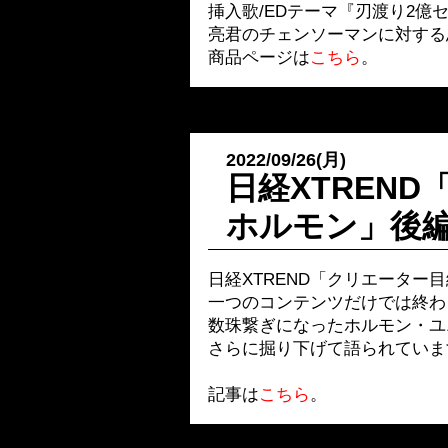
挿入歌/EDテーマ『刃渡り2億
亮君のチェンソーマンに対する
商品ページは
こちら
。
2022/09/26(月)
日経XTREN
ホルモン」後
日経XTREND「クリエーター
一つのコンテンツだけでは終わ
数珠繋ぎになったホルモン・ユ
さらに掘り下げて語られていま
記事は
こちら
。