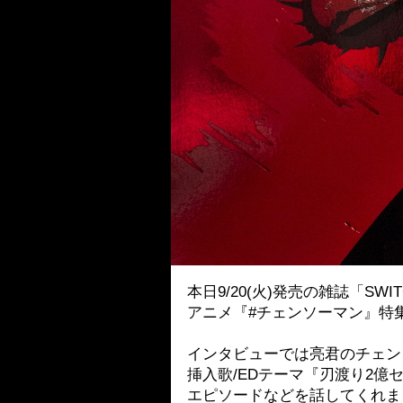
本日9/20(火)発売の雑誌「SWI
アニメ『#チェンソーマン』特
インタビューでは亮君のチェン
挿入歌/EDテーマ『刃渡り2億
エピソードなどを話してくれま