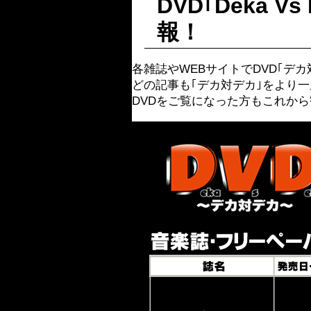
DVD｢Deka
報！
各雑誌やWEBサイトでDVD｢デ
どの記事も｢デカ対デカ｣をより
DVDをご覧になった方もこれか