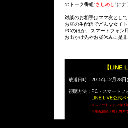
のトーク番組“
さしめし
”に
対談のお相手はママ友として
お昼の生配信でどんな女子ト
PCのほか、スマートフォン
お出かけ先やお昼休みに是非
【LINE
2015年12月28日
放送日時：
視聴方法：
PC・スマートフ
LINE LIVE公式
※スマートフォン向け無
※生配信終了後も無料