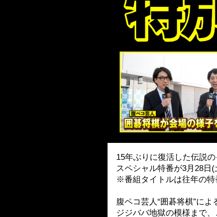
15年ぶりに復活した伝説の
スペシャル特番が3月28日(土
※番組タイトルは往年の特
腹ペコ芸人“囲碁将棋”に
ジジババ地獄の模様まで、