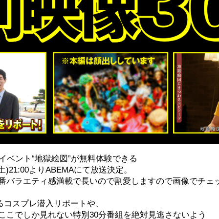
イベント“地獄絵図”が無料体験できる
)21:00よりABEMAにて放送決定。
番バラエティ感満載で長いので割愛しますので画像でチェ
よるコスプレ潜入リポートや、
ここでしか見れない特別30分番組を絶対見逃さないよう