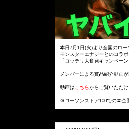
本日7月1日(火)より全国のロ
モンスターエナジーとのコラボ
「コッテリ大奮発キャンペーン’
メンバーによる賞品紹介動画が
動画は
こちら
からご覧いただけ
※ローソンストア100での本