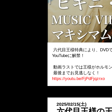
六代目王様特典により、DVDで
YouTubeに解禁！
動画ラストでは王様がホルモ
最後までお見逃しなく！
https://youtu.be/FjPdFjqzrxo
2025/02/15(土)
六代目王様の