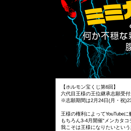
【ホルモン宝くじ第6回】
六代目王様の王位継承志願受付
※志願期間は2月24日(月・祝)2
王様の権利によってYouTube
もちろん3-4月開催“メンカタ
我こそは王様になりたいという