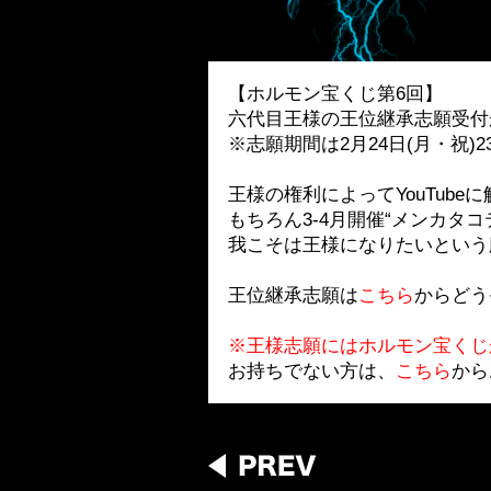
【ホルモン宝くじ第6回】
六代目王様の王位継承志願受付
※志願期間は2月24日(月・祝)2
王様の権利によってYouTube
もちろん3-4月開催“メンカタ
我こそは王様になりたいという
王位継承志願は
こちら
からどう
※王様志願にはホルモン宝くじ
お持ちでない方は、
こちら
から