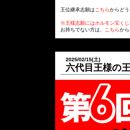
王位継承志願は
こちら
からどう
※王様志願にはホルモン宝くじ
お持ちでない方は、
こちら
から
2025/02/15(土)
六代目王様の