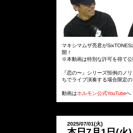
マキシマムザ亮君がSixTON
開！
※本動画は特別な許可を得て公
『恋の〜』シリーズ恒例のノリ
ちでライブ演奏する場合限定のノ
動画は
ホルモン公式YouTube
へ
2025/07/01(火)
本日7月1日(