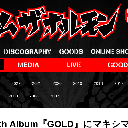
2022
2021
2020
2019
2018
2017
2009
2008
2007
S 5th Album『GOLD』にマ