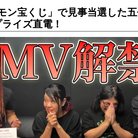
ルモン宝くじ」で見事当選した五
プライズ直電！