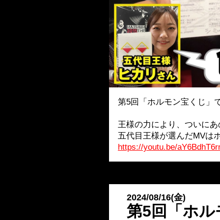
第5回「ホルモン宝くじ」
王様の力により、ついにあ
五代目王様が選んだMVはホ
https://youtu.be/aY6BdhT6
2024/08/16(金)
​第5回「ホ