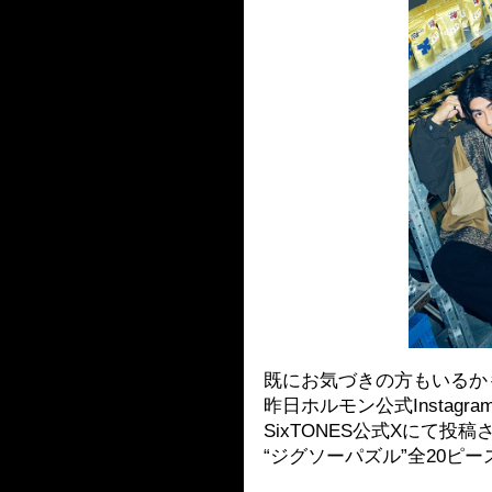
既にお気づきの方もいるか
昨日ホルモン公式Instag
SixTONES公式Xにて
“ジグソーパズル”全20ピ