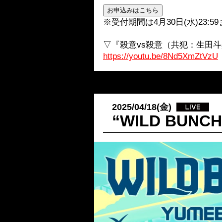
※受付期間は4月30日(水)23:5
▽『殺意vs殺意（共犯：生田斗真）
https://youtu.be/8Nd5XmZtVzU
2025/04/18(金)
“WILD BUN