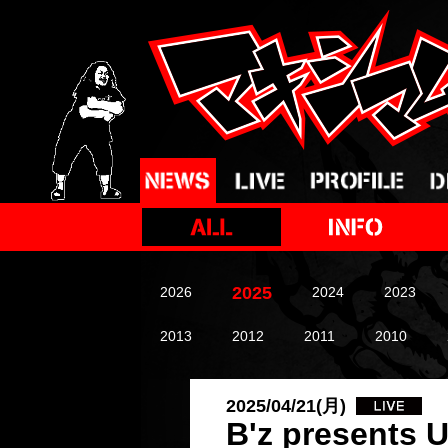
2025
2026
2024
2023
2013
2012
2011
2010
2025/04/21(月)
B'z prese